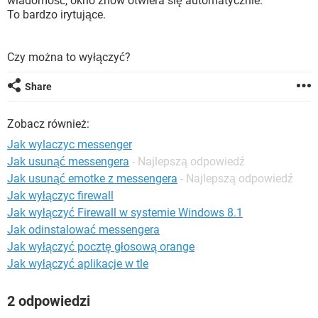
wiadomość, okno znów otwiera się automatycznie.
WINDOWS 10
To bardzo irytujące.
Czy można to wyłączyć?
Share
Zobacz również:
Jak wylaczyc messenger
Jak usunąć messengera
- Najlepszą odpowiedź
Jak usunąć emotke z messengera
- Najlepszą odpowiedź
Jak wyłączyc firewall
Jak wyłączyć Firewall w systemie Windows 8.1
Jak odinstalować messengera
Jak wyłączyć pocztę głosową orange
Jak wyłączyć aplikacje w tle
2 odpowiedzi