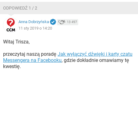
ODPOWIEDŹ 1 / 2
Anna Dobrzyńska
13 497
11 sty 2019 o 14:20
Witaj Trisza,
przeczytaj naszą poradę
Jak wyłączyć dźwięki i karty czatu
Messengera na Facebooku
, gdzie dokładnie omawiamy tę
kwestię.