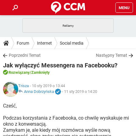
MENU
STRONA GŁÓWNA
YOUTUBE
TIKTOK
PORADY
Forum
Internet
Social media
GRY
WHATSAPP
PlayStation
TIKTOK
DO POBRANIA
Poprzedni Temat
Następny Temat
SPOTIFY
NETFLIX
GRY
WHATSAPP
Jak wyłączyć Messengera na Facebooku?
INSTAGRAM
ANDROID
FACEBOOK
TIKTOK
FORUM
SPOTIFY
NETFLIX
Rozwiązany
/Zamknięty
WINDOWS 10
GRY
WHATSAPP
INSTAGRAM
COVID-19
FACEBOOK
TIKTOK
ARTYKUŁY
Trisza
- 10 sty 2019 o 13:44
IOS
NETFLIX
WINDOWS 10
GRY
WHATSAPP
Anna Dobrzyńska
-
11 sty 2019 o 14:20
INSTAGRAM
COVID-19
FACEBOOK
TIKTOK
SPOTIFY
NETFLIX
Cześć,
WINDOWS 10
GRY
WHATSAPP
INSTAGRAM
FACEBOOK
Podczas korzystania z Facebooka, co chwilę wyskakuje mi
SPOTIFY
NETFLIX
WINDOWS 10
okno z konwersacją.
INSTAGRAM
FACEBOOK
Zamykam je, ale kiedy mój rozmówca wyśle nową