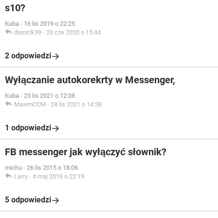
s10?
Kuba
-
16 lis 2019 o 22:25
dorocik39
-
20 cze 2020 o 15:44
2 odpowiedzi
Wyłączanie autokorekrty w Messenger,
Kuba
-
23 lis 2021 o 12:08
MaximCCM
-
24 lis 2021 o 14:38
1 odpowiedzi
FB messenger jak wyłączyć słownik?
michu
-
26 lis 2015 o 18:06
Larry
-
4 maj 2016 o 22:19
5 odpowiedzi