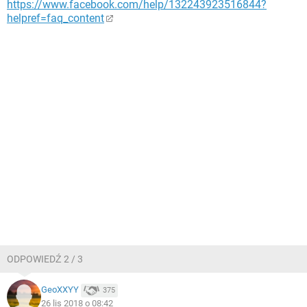
https://www.facebook.com/help/132243923516844?
helpref=faq_content
ODPOWIEDŹ 2 / 3
GeoXXYY
375
26 lis 2018 o 08:42