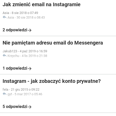
Jak zmienić email na Instagramie
Asia
-
8 sie 2018 o 07:49
Asia
-
30 sie 2018 o 08:43
2 odpowiedzi
Nie pamiętam adresu email do Messengera
Jakub123
-
4 paź 2019 o 16:59
Krzychu
-
4 lis 2019 o 21:38
1 odpowiedzi
Instagram - jak zobaczyć konto prywatne?
fela
-
21 gru 2015 o 09:22
gyt
-
5 mar 2017 o 05:46
5 odpowiedzi