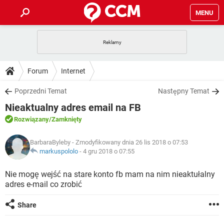
MENU
STRONA GŁÓWNA
YOUTUBE
TIKTOK
PORADY
Forum
Internet
GRY
WHATSAPP
PlayStation
TIKTOK
DO POBRANIA
Poprzedni Temat
Następny Temat
SPOTIFY
NETFLIX
GRY
WHATSAPP
Nieaktualny adres email na FB
INSTAGRAM
ANDROID
FACEBOOK
TIKTOK
FORUM
SPOTIFY
NETFLIX
Rozwiązany
/Zamknięty
WINDOWS 10
GRY
WHATSAPP
INSTAGRAM
COVID-19
FACEBOOK
TIKTOK
ARTYKUŁY
IOS
BarbaraByleby
- Zmodyfikowany dnia 26 lis 2018 o 07:53
NETFLIX
WINDOWS 10
GRY
WHATSAPP
markuspololo
-
4 gru 2018 o 07:55
INSTAGRAM
COVID-19
FACEBOOK
TIKTOK
SPOTIFY
NETFLIX
Nie mogę wejść na stare konto fb mam na nim nieaktułalny
WINDOWS 10
GRY
WHATSAPP
adres e-mail co zrobić
INSTAGRAM
FACEBOOK
SPOTIFY
NETFLIX
WINDOWS 10
Share
INSTAGRAM
FACEBOOK