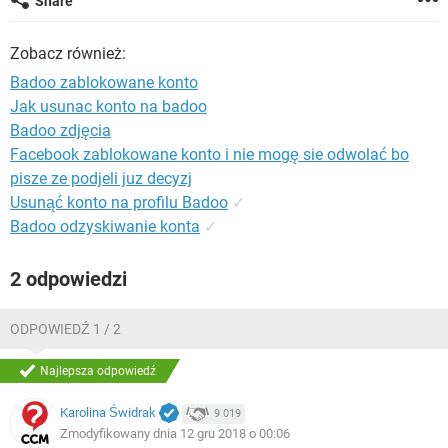
Share
WINDOWS 10
Zobacz również:
Badoo zablokowane konto
Jak usunac konto na badoo
Badoo zdjęcia
Facebook zablokowane konto i nie mogę sie odwolać bo
pisze ze podjeli juz decyzj
Usunąć konto na profilu Badoo
✓
Badoo odzyskiwanie konta
✓
2 odpowiedzi
ODPOWIEDŹ 1 / 2
Najlepsza odpowiedź
Karolina Świdrak
9 019
Zmodyfikowany dnia 12 gru 2018 o 00:06