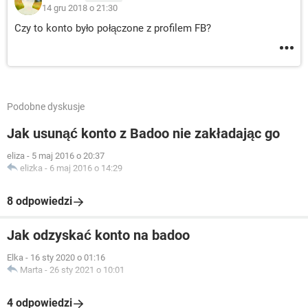
14 gru 2018 o 21:30
Czy to konto było połączone z profilem FB?
Podobne dyskusje
Jak usunąć konto z Badoo nie zakładając go
eliza
-
5 maj 2016 o 20:37
elizka
-
6 maj 2016 o 14:29
8 odpowiedzi
Jak odzyskać konto na badoo
Elka
-
16 sty 2020 o 01:16
Marta
-
26 sty 2021 o 10:01
4 odpowiedzi