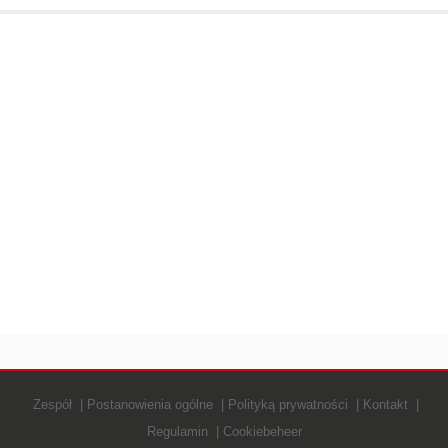
Zespół
Postanowienia ogólne
Polityką prywatności
Kontakt
Regulamin
Cookiebeheer