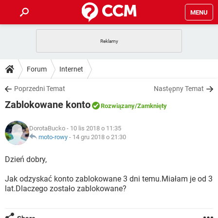
MENU
STRONA GŁÓWNA
YOUTUBE
TIKTOK
PORADY
Forum
Internet
GRY
WHATSAPP
PlayStation
TIKTOK
DO POBRANIA
Poprzedni Temat
Następny Temat
SPOTIFY
NETFLIX
GRY
WHATSAPP
Zablokowane konto
INSTAGRAM
ANDROID
FACEBOOK
TIKTOK
Rozwiązany
/Zamknięty
FORUM
SPOTIFY
NETFLIX
WINDOWS 10
GRY
WHATSAPP
DorotaBucko
- 10 lis 2018 o 11:35
INSTAGRAM
COVID-19
FACEBOOK
TIKTOK
ARTYKUŁY
moto-rowy
-
14 gru 2018 o 21:30
IOS
NETFLIX
WINDOWS 10
GRY
WHATSAPP
INSTAGRAM
COVID-19
FACEBOOK
TIKTOK
Dzień dobry,
SPOTIFY
NETFLIX
WINDOWS 10
GRY
WHATSAPP
Jak odzyskać konto zablokowane 3 dni temu.Miałam je od 3
INSTAGRAM
FACEBOOK
lat.Dlaczego zostało zablokowane?
SPOTIFY
NETFLIX
WINDOWS 10
INSTAGRAM
FACEBOOK