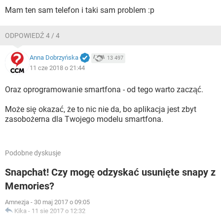
Mam ten sam telefon i taki sam problem :p
ODPOWIEDŹ 4 / 4
Anna Dobrzyńska
13 497
11 cze 2018 o 21:44
Oraz oprogramowanie smartfona - od tego warto zacząć.
Może się okazać, że to nic nie da, bo aplikacja jest zbyt
zasobożerna dla Twojego modelu smartfona.
Podobne dyskusje
Snapchat! Czy mogę odzyskać usunięte snapy z
Memories?
Amnezja
-
30 maj 2017 o 09:05
Kika
-
11 sie 2017 o 12:32