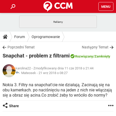
MENU
STRONA GŁÓWNA
YOUTUBE
TIKTOK
PORADY
Forum
Oprogramowanie
GRY
WHATSAPP
PlayStation
TIKTOK
DO POBRANIA
Poprzedni Temat
Następny Temat
SPOTIFY
NETFLIX
GRY
WHATSAPP
Snapchat - problem z filtrami
INSTAGRAM
ANDROID
FACEBOOK
TIKTOK
Rozwiązany
/Zamknięty
FORUM
SPOTIFY
NETFLIX
WINDOWS 10
GRY
WHATSAPP
karolina22
- Zmodyfikowany dnia 11 cze 2018 o 21:44
INSTAGRAM
COVID-19
FACEBOOK
TIKTOK
ARTYKUŁY
Mateosek -
21 wrz 2018 o 08:27
IOS
NETFLIX
WINDOWS 10
GRY
WHATSAPP
INSTAGRAM
COVID-19
FACEBOOK
TIKTOK
Nokia 3. Filtry na snapchat'cie nie działają. Zacinają się na
SPOTIFY
NETFLIX
obu kamerkach. po naciśnięciu na jeden z nich nie włączają
WINDOWS 10
GRY
WHATSAPP
się a obraz się acina.Co zrobić żeby to wróciło do normy?
INSTAGRAM
FACEBOOK
SPOTIFY
NETFLIX
WINDOWS 10
Share
INSTAGRAM
FACEBOOK