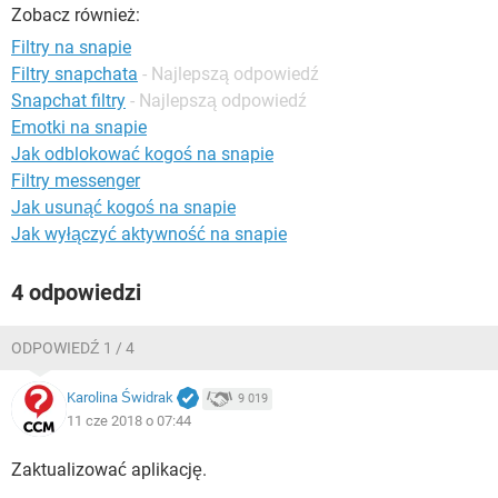
WINDOWS 10
Zobacz również:
Filtry na snapie
Filtry snapchata
- Najlepszą odpowiedź
Snapchat filtry
- Najlepszą odpowiedź
Emotki na snapie
Jak odblokować kogoś na snapie
Filtry messenger
Jak usunąć kogoś na snapie
Jak wyłączyć aktywność na snapie
4 odpowiedzi
ODPOWIEDŹ 1 / 4
Karolina Świdrak
9 019
11 cze 2018 o 07:44
Zaktualizować aplikację.