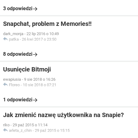
3 odpowiedzi
Snapchat, problem z Memories!!
dark_monja
-
22 lip 2016 o 10:49
patka
-
26 kwi 2017 o 23:50
8 odpowiedzi
Usunięcie Bitmoji
ewapiusia
-
9 sie 2018 o 16:26
Floreo
-
10 sie 2018 o 07:21
1 odpowiedzi
Jak zmienić nazwę użytkownika na Snapie?
riko
-
29 paź 2015 o 11:14
arleta_z_chin
-
29 paź 2015 o 15:15