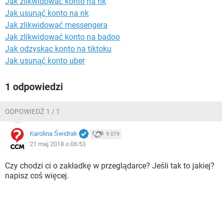
Jak zlikwidować konto na nk
WINDOWS 10
Jak usunąć konto na nk
Jak zlikwidować messengera
Jak zlikwidować konto na badoo
Jak odzyskac konto na tiktoku
Jak usunąć konto uber
1 odpowiedzi
ODPOWIEDŹ 1 / 1
Karolina Świdrak
9 019
21 maj 2018 o 06:53
Czy chodzi ci o zakładkę w przeglądarce? Jeśli tak to jakiej?
napisz coś więcej.