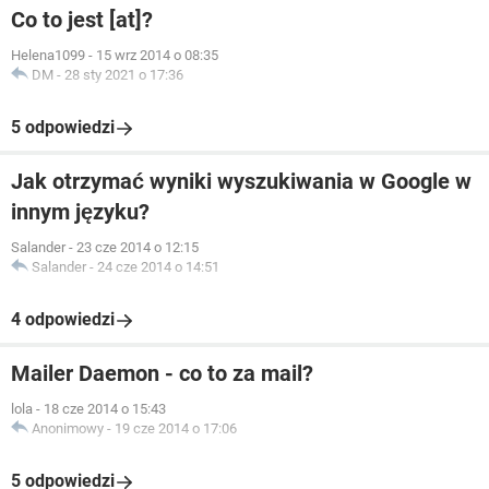
Co to jest [at]?
Helena1099
-
15 wrz 2014 o 08:35
DM
-
28 sty 2021 o 17:36
5 odpowiedzi
Jak otrzymać wyniki wyszukiwania w Google w
innym języku?
Salander
-
23 cze 2014 o 12:15
Salander
-
24 cze 2014 o 14:51
4 odpowiedzi
Mailer Daemon - co to za mail?
lola
-
18 cze 2014 o 15:43
Anonimowy
-
19 cze 2014 o 17:06
5 odpowiedzi