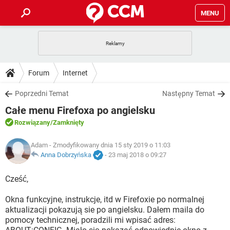
MENU
STRONA GŁÓWNA
YOUTUBE
TIKTOK
PORADY
Forum
Internet
GRY
WHATSAPP
PlayStation
TIKTOK
DO POBRANIA
Poprzedni Temat
Następny Temat
SPOTIFY
NETFLIX
GRY
WHATSAPP
Całe menu Firefoxa po angielsku
INSTAGRAM
ANDROID
FACEBOOK
TIKTOK
FORUM
SPOTIFY
NETFLIX
Rozwiązany
/Zamknięty
WINDOWS 10
GRY
WHATSAPP
INSTAGRAM
COVID-19
FACEBOOK
TIKTOK
ARTYKUŁY
Adam
- Zmodyfikowany dnia 15 sty 2019 o 11:03
IOS
NETFLIX
WINDOWS 10
GRY
WHATSAPP
Anna Dobrzyńska
-
23 maj 2018 o 09:27
INSTAGRAM
COVID-19
FACEBOOK
TIKTOK
SPOTIFY
NETFLIX
Cześć,
WINDOWS 10
GRY
WHATSAPP
INSTAGRAM
FACEBOOK
Okna funkcyjne, instrukcje, itd w Firefoxie po normalnej
SPOTIFY
NETFLIX
WINDOWS 10
aktualizacji pokazują sie po angielsku. Dałem maila do
INSTAGRAM
FACEBOOK
pomocy technicznej, poradzili mi wpisać adres: