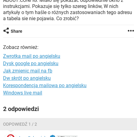
ABOUT:CONFIG. Miało się pokazać odpowiednie okno z
WINDOWS 10
instrukcjami. Pokazuje się tylko szereg linków, W nich
artykuły o tym haśle o różnych zastosowaniach tego adresu
a tabela sie nie pojawia. Co zrobić?
Share
Zobacz również:
Zwrotka mail po angielsku
Dysk google po angielsku
Jak zmienic mail na fb
Dw skrót po angielsku
Korespondencja mailowa po angielsku
Windows live mail
2 odpowiedzi
ODPOWIEDŹ 1 / 2