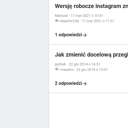
Wersję robocze instagram zn
Marszal
-
17 mar 2021 o 10:41
MaximCCM
-
17 mar 2021 o 17:31
1 odpowiedzi
Jak zmienić docelową przeg
pjotrek
-
22 gru 2014 o 16:31
maadoo
-
23 gru 2014 o 10:07
2 odpowiedzi