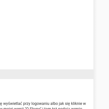
 wyświetlać przy logowaniu albo jak się kliknie w
w mojej wersji "O Skype" i tam też podają wersję.