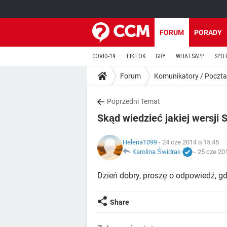
FORUM
PORADY
COVID-19
TIKTOK
GRY
WHATSAPP
SPO
Forum
Komunikatory / Poczta
Poprzedni Temat
Skąd wiedzieć jakiej wersj
Helena1099
- 24 cze 2014 o 15:45
Karolina Świdrak
-
25 cze 20
Dzień dobry, proszę o odpowiedź, gd
Share