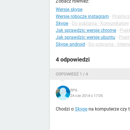
Zobacz również:
Wersje skype
Wersje robocze instagram
-
Praktycz
Skype
-
Do pobrania - Komunikatory
Jak sprawdzic wersje chrome
-
Prak
Jak sprawdzic wersje ubuntu
-
Prakt
Skype android
-
Do pobrania - Intern
4 odpowiedzi
ODPOWIEDŹ 1 / 4
RPG
24 cze 2014 o 17:05
Chodzi o
Skype
na komputerze czy t