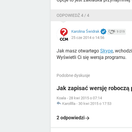
ODPOWIEDŹ 4 / 4
Karolina Świdrak
9 019
25 cze 2014 o 14:56
Jak masz otwartego
Skype
, wchodz
Wyświetli Ci się wersja programu.
Podobne dyskusje
Jak zapisać wersję roboczą 
Koala
-
28 kwi 2015 o 07:14
Karolllla
-
30 kwi 2015 o 17:53
2 odpowiedzi