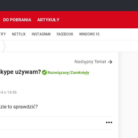
DO POBRANIA
ARTYKUŁY
TIFY
NETFLIX
INSTAGRAM
FACEBOOK
WINDOWS 10
Następny Temat
i Skype używam?
Rozwiązany
/Zamknięty
14 o 14:56
zie to sprawdzić?