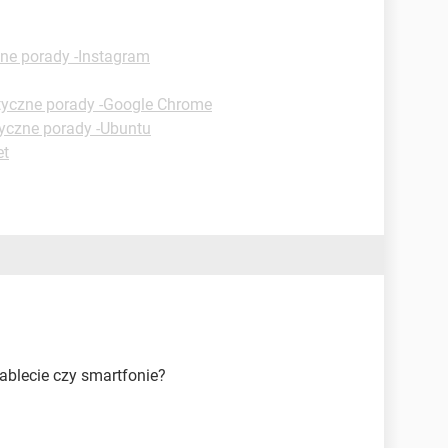
ne porady -Instagram
tyczne porady -Google Chrome
yczne porady -Ubuntu
et
ablecie czy smartfonie?