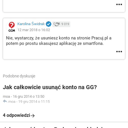
Karolina Świdrak
9 019
12 mar 2018 o 16:02
Nie, wystarczy, że usuniesz konto na stronie Pracuj.pl a
potem po prostu skasujesz aplikację ze smartfona.
Podobne dyskusje
Jak całkowicie usunąć konto na GG?
moa
-
16 gru 2014 o 13:50
moa
-
19 gru 2014 o 11:15
4 odpowiedzi