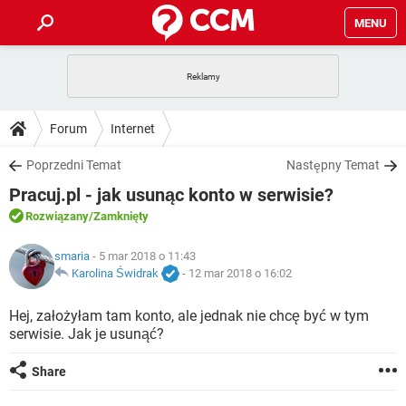
MENU
STRONA GŁÓWNA
YOUTUBE
TIKTOK
PORADY
Forum
Internet
GRY
WHATSAPP
PlayStation
TIKTOK
DO POBRANIA
Poprzedni Temat
Następny Temat
SPOTIFY
NETFLIX
GRY
WHATSAPP
Pracuj.pl - jak usunąc konto w serwisie?
INSTAGRAM
ANDROID
FACEBOOK
TIKTOK
FORUM
SPOTIFY
NETFLIX
Rozwiązany
/Zamknięty
WINDOWS 10
GRY
WHATSAPP
INSTAGRAM
COVID-19
FACEBOOK
TIKTOK
ARTYKUŁY
smaria
- 5 mar 2018 o 11:43
IOS
NETFLIX
WINDOWS 10
GRY
WHATSAPP
Karolina Świdrak
-
12 mar 2018 o 16:02
INSTAGRAM
COVID-19
FACEBOOK
TIKTOK
SPOTIFY
NETFLIX
Hej, założyłam tam konto, ale jednak nie chcę być w tym
WINDOWS 10
GRY
WHATSAPP
serwisie. Jak je usunąć?
INSTAGRAM
FACEBOOK
SPOTIFY
NETFLIX
WINDOWS 10
Share
INSTAGRAM
FACEBOOK