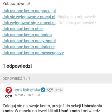
WINDOWS 10
Zobacz również:
Jak usunac konto na pracuj pl
Jak sie wylogowac z pracuj pl
- Najlepszą odpowiedź
Jak wylogować się z pracuj.pl
- Najlepszą odpowiedź
Jak usunąć konto uber
Jak usunac konto na badoo
Jak usunąć konto na sympatii
Jak usunac konto na tinderze
Jak usunąć konto na messengerze
1 odpowiedzi
ODPOWIEDŹ 1 / 1
Anna Dobrzyńska
13 497
5 mar 2018 o 13:31
Zaloguj się na swoje konto, przejdź do sekcji
Ustawienia
konta
. W panelu po lewej kliknij
Usuń konto
i potwierdź