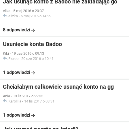
Jak usunąć konto z Badoo nie zakładając go
eliza
-
5 maj 2016 o 20:37
elizka
-
6 maj 2016 o 14:29
8 odpowiedzi
Usunięcie konta Badoo
Kiki
-
19 cze 2016 o 09:13
Floreo
-
20 cze 2016 o 10:41
1 odpowiedzi
Chciałabym całkowicie usunąć konto na gg
Ania
-
13 lis 2017 o 22:35
Karolllla
-
14 lis 2017 o 08:31
1 odpowiedzi