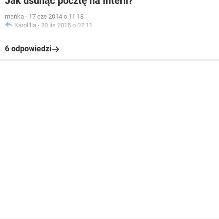
Jak usunąć pocztę na Interii?
mańka
-
17 cze 2014 o 11:18
Karolllla
-
30 lis 2015 o 07:11
6 odpowiedzi