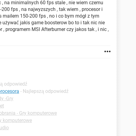
c , na minimalnych 60 fps stale , nie wiem czemu
0-200 fps , na najwyzszych , tak wiem , procesor i
edys mailem 150-200 fps , no i co bym mógł z tym
ce używać jakis game boosterow bo to i tak nic nie
, programem MSI Afterburner czy jakos tak , i nic ,
zą odpowiedź
procesora
- Najlepszą odpowiedź
y -Gry
et
obrania - Gry komputerowe
ry komputerowe
udio