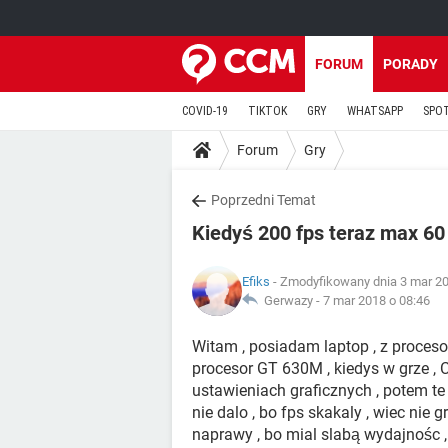
FORUM
PORADY
COVID-19
TIKTOK
GRY
WHATSAPP
SPO
Forum
Gry
Poprzedni Temat
Kiedyś 200 fps teraz max 60
Efiks
- Zmodyfikowany dnia 3 mar 20
Gerwazy -
7 mar 2018 o 08:46
Witam , posiadam laptop , z proces
procesor GT 630M , kiedys w grze ,
ustawieniach graficznych , potem te
nie dalo , bo fps skakaly , wiec nie
naprawy , bo mial slabą wydajnośc ,