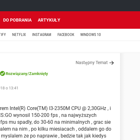
DO POBRANIA
ARTYKUŁY
TIFY
NETFLIX
INSTAGRAM
FACEBOOK
WINDOWS 10
Następny Temat
Rozwiązany
/Zamknięty
18 o 13:41
orem Intel(R) Core(TM) I3-2350M CPU @ 2,30GHz , i
 CS:GO wynosil 150-200 fps , na najwyższych
 fps mu spadly, do 30-60 na minimalnych , grac sie
 gralem na nim , po kilku miesiacach , oddalem go do
 myslalem ze po naprawie , bedzie tak jak kiedys