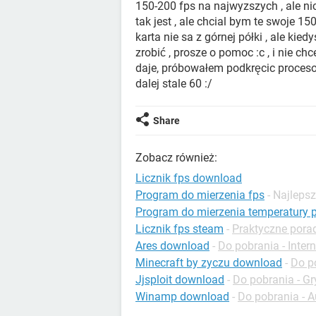
150-200 fps na najwyzszych , ale ni
tak jest , ale chcial bym te swoje 15
karta nie sa z górnej półki , ale ki
zrobić , prosze o pomoc :c , i nie ch
daje, próbowałem podkręcic procesor 
dalej stale 60 :/
Share
Zobacz również:
Licznik fps download
Program do mierzenia fps
- Najleps
Program do mierzenia temperatury 
Licznik fps steam
-
Praktyczne porad
Ares download
-
Do pobrania - Intern
Minecraft by zyczu download
-
Do p
Jjsploit download
-
Do pobrania - G
Winamp download
-
Do pobrania - A