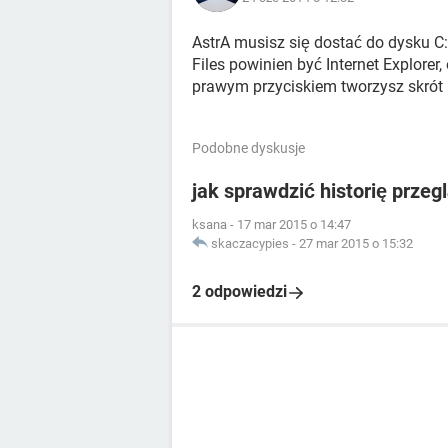
AstrA musisz się dostać do dysku C:
Files powinien być Internet Explorer, 
prawym przyciskiem tworzysz skrót
Podobne dyskusje
jak sprawdzić historię przeg
ksana
-
17 mar 2015 o 14:47
skaczacypies
-
27 mar 2015 o 15:32
2 odpowiedzi