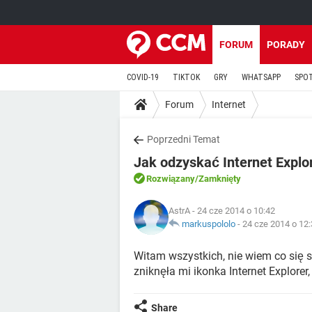
FORUM
PORADY
COVID-19
TIKTOK
GRY
WHATSAPP
SPO
Forum
Internet
Poprzedni Temat
Jak odzyskać Internet Explore
Rozwiązany
/Zamknięty
AstrA
- 24 cze 2014 o 10:42
markuspololo
-
24 cze 2014 o 12
Witam wszystkich, nie wiem co się 
zniknęła mi ikonka Internet Explorer
Share