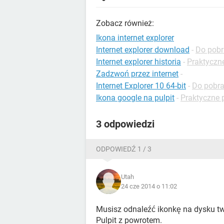
Zobacz również:
Ikona internet explorer
Internet explorer download
-
Do pobr
Internet explorer historia
-
Praktyczne
Zadzwoń przez internet
-
Internet Explorer 10 64-bit
-
Do pobra
Ikona google na pulpit
-
Praktyczne 
3 odpowiedzi
ODPOWIEDŹ 1 / 3
Utah
24 cze 2014 o 11:02
Musisz odnaleźć ikonkę na dysku twa
Pulpit z powrotem.