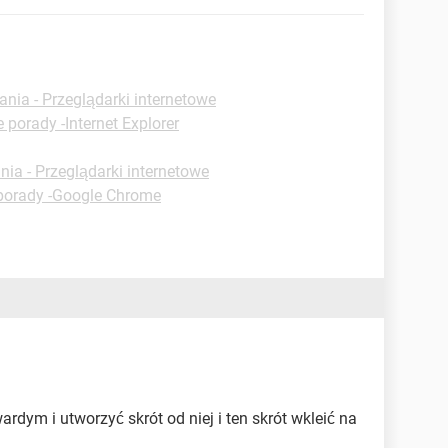
ania - Przeglądarki internetowe
 porady -Internet Explorer
nia - Przeglądarki internetowe
porady -Google Chrome
rdym i utworzyć skrót od niej i ten skrót wkleić na