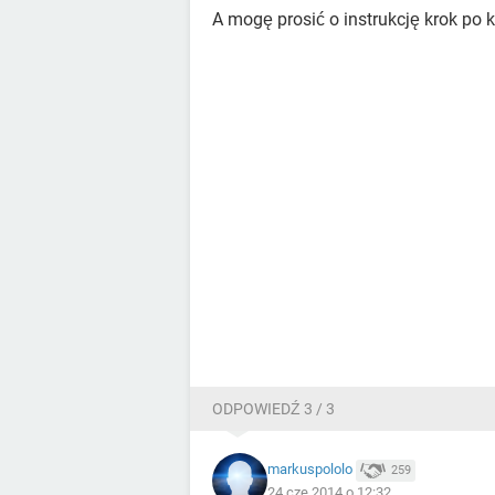
A mogę prosić o instrukcję krok po 
ODPOWIEDŹ 3 / 3
markuspololo
259
24 cze 2014 o 12:32