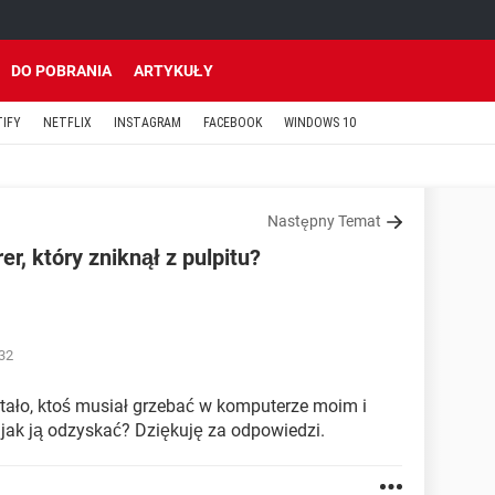
DO POBRANIA
ARTYKUŁY
TIFY
NETFLIX
INSTAGRAM
FACEBOOK
WINDOWS 10
Następny Temat
r, który zniknął z pulpitu?
:32
stało, ktoś musiał grzebać w komputerze moim i
, jak ją odzyskać? Dziękuję za odpowiedzi.