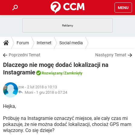
MENU
STRONA GŁÓWNA
YOUTUBE
TIKTOK
PORADY
Forum
Internet
Social media
GRY
WHATSAPP
PlayStation
TIKTOK
DO POBRANIA
Poprzedni Temat
Następny Temat
SPOTIFY
NETFLIX
GRY
WHATSAPP
Dlaczego nie mogę dodać lokalizacji na
INSTAGRAM
ANDROID
FACEBOOK
TIKTOK
FORUM
SPOTIFY
NETFLIX
Instagramie
Rozwiązany
/Zamknięty
WINDOWS 10
GRY
WHATSAPP
INSTAGRAM
COVID-19
FACEBOOK
TIKTOK
ARTYKUŁY
IOS
NETFLIX
zoe
- 2 lut 2018 o 10:13
WINDOWS 10
GRY
WHATSAPP
Moni -
1 gru 2018 o 07:24
INSTAGRAM
COVID-19
FACEBOOK
TIKTOK
SPOTIFY
NETFLIX
Hejka,
WINDOWS 10
GRY
WHATSAPP
INSTAGRAM
FACEBOOK
SPOTIFY
NETFLIX
Próbuję na Instagramie oznaczyć miejsce, ale cały czas mi
WINDOWS 10
pokazuje, że nie można dodać lokalizacji, chociaż GPS mam
INSTAGRAM
FACEBOOK
włączony. Co się dzieje?