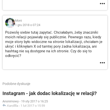
Moni
1 gru 2018 o 07:24
Pozwolę siebie tutaj zapytać. Chciałabym, żeby znaczniki
moich relacji pojawiały się publicznie. Pewnego razu, kiedy
moje story było widoczne na stronie lokalizacji, chciałam je
ukryć i kliknęłam X od tamtej pory żadna lokalizacja, ani
hashtag nie są dostępne na ich stronie. Czy do się to
odkręcić?
Podobne dyskusje
Instagram - jak dodac lokalizację w relacji?
Anonimowy
-
19 sty 2017 o 16:25
Karolllla
-
1 lut 2017 o 15:59