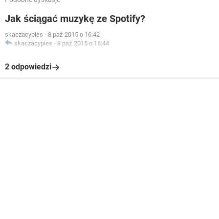
Jak ściągać muzykę ze Spotify?
skaczacypies
-
8 paź 2015 o 16:42
skaczacypies
-
8 paź 2015 o 16:44
2 odpowiedzi