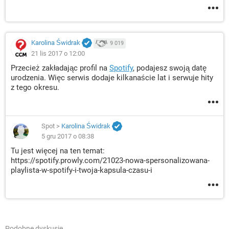
Karolina Świdrak
9 019
21 lis 2017 o 12:00
Przecież zakładając profil na
Spotify
, podajesz swoją datę
urodzenia. Więc serwis dodaje kilkanaście lat i serwuje hity
z tego okresu.
Spot
>
Karolina Świdrak
5 gru 2017 o 08:38
Tu jest więcej na ten temat:
https://spotify.prowly.com/21023-nowa-spersonalizowana-
playlista-w-spotify-i-twoja-kapsula-czasu-i
Podobne dyskusje