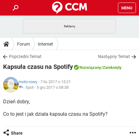
MENU
STRONA GŁÓWNA
YOUTUBE
TIKTOK
PORADY
Forum
Internet
GRY
WHATSAPP
PlayStation
TIKTOK
DO POBRANIA
Poprzedni Temat
Następny Temat
SPOTIFY
NETFLIX
GRY
WHATSAPP
Kapsuła czasu na Spotify
INSTAGRAM
ANDROID
FACEBOOK
TIKTOK
Rozwiązany
/Zamknięty
FORUM
SPOTIFY
NETFLIX
WINDOWS 10
GRY
WHATSAPP
moto-rowy
- 7 lis 2017 o 15:21
INSTAGRAM
COVID-19
FACEBOOK
TIKTOK
ARTYKUŁY
Spot -
5 gru 2017 o 08:38
IOS
NETFLIX
WINDOWS 10
GRY
WHATSAPP
INSTAGRAM
COVID-19
FACEBOOK
TIKTOK
Dzień dobry,
SPOTIFY
NETFLIX
WINDOWS 10
GRY
WHATSAPP
Co to jest i jak działa kapsuła czasu na Spotify?
INSTAGRAM
FACEBOOK
SPOTIFY
NETFLIX
WINDOWS 10
INSTAGRAM
FACEBOOK
Share