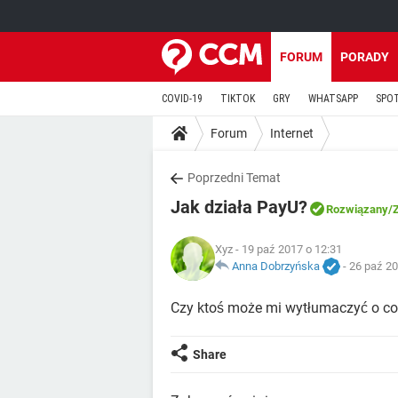
FORUM
PORADY
COVID-19
TIKTOK
GRY
WHATSAPP
SPO
Forum
Internet
Poprzedni Temat
Jak działa PayU?
Rozwiązany
/
Xyz
- 19 paź 2017 o 12:31
Anna Dobrzyńska
-
26 paź 20
Czy ktoś może mi wytłumaczyć o co
Share