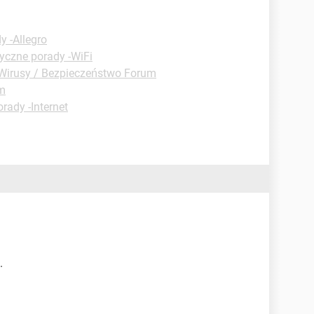
y -Allegro
yczne porady -WiFi
Wirusy / Bezpieczeństwo Forum
um
rady -Internet
.