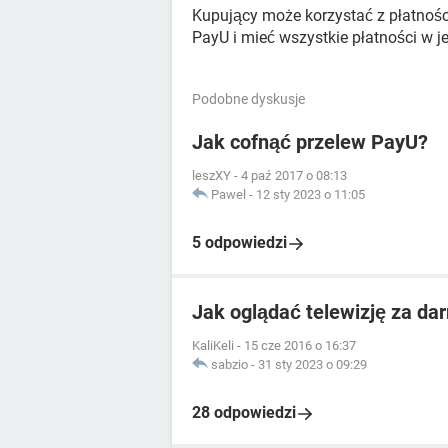
Kupujący może korzystać z płatnośc
PayU i mieć wszystkie płatności w 
Podobne dyskusje
Jak cofnąć przelew PayU?
leszXY
-
4 paź 2017 o 08:13
Pawel
-
12 sty 2023 o 11:05
5 odpowiedzi
Jak oglądać telewizję za da
KaliKeli
-
15 cze 2016 o 16:37
sabzio
-
31 sty 2023 o 09:29
28 odpowiedzi