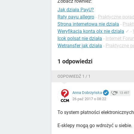
Zobacz również:
Jak działa PayU?
Raty payu allegro
-
Praktyczne porad
Strona internetowa nie działa
-
Prakt
Weryfikacja konta olx nie działa
✓
-
Icok polsat nie działa
-
Internet For
Wetransfer jak działa
-
Praktyczne po
1 odpowiedzi
ODPOWIEDŹ 1 / 1
Anna Dobrzyńska
13 497
26 paź 2017 o 08:22
To system płatności elektronicznych
E-sklepy mogą go wdrożyć u siebie.