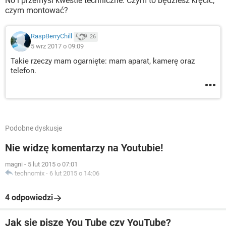
No i przemyśl kwestie techniczne. Czym to będziesz kręcić,
czym montować?
RaspBerryChill
26
5 wrz 2017 o 09:09
Takie rzeczy mam ogarnięte: mam aparat, kamerę oraz
telefon.
Podobne dyskusje
Nie widzę komentarzy na Youtubie!
magni
-
5 lut 2015 o 07:01
technomix
-
6 lut 2015 o 14:06
4 odpowiedzi
Jak się pisze You Tube czy YouTube?