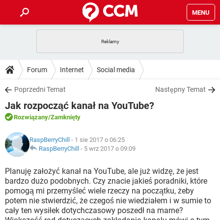
MENU
STRONA GŁÓWNA
YOUTUBE
TIKTOK
PORADY
Forum
Internet
Social media
GRY
WHATSAPP
PlayStation
TIKTOK
DO POBRANIA
Poprzedni Temat
Następny Temat
SPOTIFY
NETFLIX
GRY
WHATSAPP
Jak rozpocząć kanał na YouTube?
INSTAGRAM
ANDROID
FACEBOOK
TIKTOK
FORUM
SPOTIFY
NETFLIX
Rozwiązany
/Zamknięty
WINDOWS 10
GRY
WHATSAPP
INSTAGRAM
COVID-19
FACEBOOK
TIKTOK
ARTYKUŁY
IOS
RaspBerryChill
- 1 sie 2017 o 06:25
NETFLIX
WINDOWS 10
GRY
WHATSAPP
RaspBerryChill
-
5 wrz 2017 o 09:09
INSTAGRAM
COVID-19
FACEBOOK
TIKTOK
SPOTIFY
NETFLIX
Planuję założyć kanał na YouTube, ale już widzę, że jest
WINDOWS 10
GRY
WHATSAPP
bardzo dużo podobnych. Czy znacie jakieś poradniki, które
INSTAGRAM
FACEBOOK
pomogą mi przemyśleć wiele rzeczy na początku, żeby
SPOTIFY
NETFLIX
WINDOWS 10
potem nie stwierdzić, że czegoś nie wiedziałem i w sumie to
INSTAGRAM
FACEBOOK
cały ten wysiłek dotychczasowy poszedł na marne?