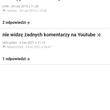
kr98
-
25 cze 2015 o 11:20
zielony
-
25 cze 2015 o 15:44
2 odpowiedzi
nie widzę żadnych komentarzy na Youtube :c
WilczySen
-
6 kwi 2021 o 21:13
MaximCCM
-
9 kwi 2021 o 09:47
1 odpowiedzi