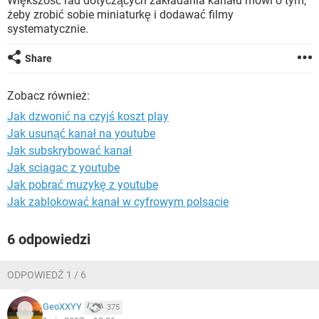
Większość rad dotyczących zakładania kanału mówi o tym,
WINDOWS 10
żeby zrobić sobie miniaturkę i dodawać filmy
systematycznie.
Share
Zobacz również:
Jak dzwonić na czyjś koszt play
Jak usunąć kanał na youtube
Jak subskrybować kanał
Jak sciagac z youtube
Jak pobrać muzykę z youtube
Jak zablokować kanał w cyfrowym polsacie
6 odpowiedzi
ODPOWIEDŹ 1 / 6
GeoXXYY
375