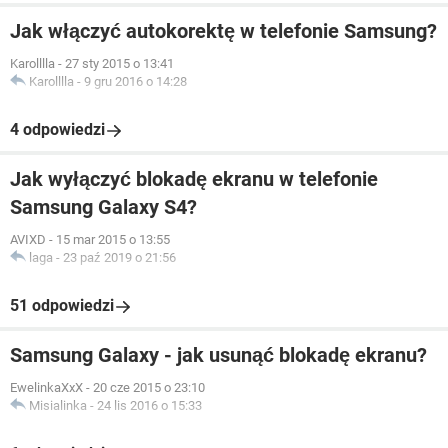
Jak włączyć autokorektę w telefonie Samsung?
Karolllla
-
27 sty 2015 o 13:41
Karolllla
-
9 gru 2016 o 14:28
4 odpowiedzi
Jak wyłączyć blokadę ekranu w telefonie
Samsung Galaxy S4?
AVIXD
-
15 mar 2015 o 13:55
laga
-
23 paź 2019 o 21:56
51 odpowiedzi
Samsung Galaxy - jak usunąć blokadę ekranu?
EwelinkaXxX
-
20 cze 2015 o 23:10
Misialinka
-
24 lis 2016 o 15:33