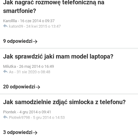
Jak nagrać rozmowę telefoniczną na
smartfonie?
Karolllla
-
16 cze 2014 o 09:37
katon09
-
24 kwi 2015 o 13:47
9 odpowiedzi
Jak sprawdzić jaki mam model laptopa?
Milutka
-
26 maj 2014 o 16:49
As
-
31 sie 2020 o 08:48
20 odpowiedzi
Jak samodzielnie zdjąć simlocka z telefonu?
Piontek
-
4 gru 2014 o 09:41
Piotrek9798
-
5 gru 2014 o 14:53
3 odpowiedzi