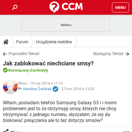
MENU
STRONA GŁÓWNA
YOUTUBE
TIKTOK
PORADY
Forum
Urządzenia mobilne
GRY
WHATSAPP
PlayStation
TIKTOK
DO POBRANIA
Poprzedni Temat
Następny Temat
SPOTIFY
NETFLIX
GRY
WHATSAPP
Jak zablokować niechciane smsy?
INSTAGRAM
ANDROID
FACEBOOK
TIKTOK
FORUM
SPOTIFY
NETFLIX
Rozwiązany
/Zamknięty
WINDOWS 10
GRY
WHATSAPP
INSTAGRAM
COVID-19
FACEBOOK
TIKTOK
ARTYKUŁY
Rikez
- 19 cze 2014 o 11:13
IOS
NETFLIX
WINDOWS 10
GRY
WHATSAPP
Karolina Świdrak
-
27 kwi 2016 o 13:20
INSTAGRAM
COVID-19
FACEBOOK
TIKTOK
SPOTIFY
NETFLIX
Witam, posiadam telefon Samsung Galaxy S3 i i moim
WINDOWS 10
GRY
WHATSAPP
problemem jest to że otrzymuję smsy, których nie chcę
INSTAGRAM
FACEBOOK
otrzymywać z jednego numeru, słyszałem, że się da
SPOTIFY
NETFLIX
WINDOWS 10
blokować połączenia ale to też dotyczy smsów?
INSTAGRAM
FACEBOOK