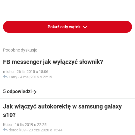
Pokaż cały wątek
Podobne dyskusje
FB messenger jak wyłączyć słownik?
michu
-
26 lis 2015 o 18:06
Larry
-
4 maj 2016 o 22:19
5 odpowiedzi
Jak włączyć autokorektę w samsung galaxy
s10?
Kuba
-
16 lis 2019 o 22:25
dorocik39
-
20 cze 2020 o 15:44