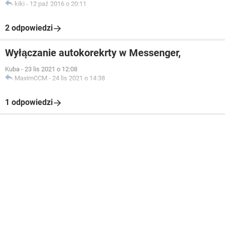
kiki
-
12 paź 2016 o 20:11
2 odpowiedzi
Wyłączanie autokorekrty w Messenger,
Kuba
-
23 lis 2021 o 12:08
MaximCCM
-
24 lis 2021 o 14:38
1 odpowiedzi