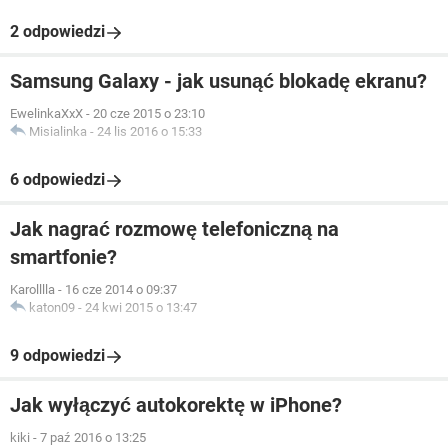
2 odpowiedzi
Samsung Galaxy - jak usunąć blokadę ekranu?
EwelinkaXxX
-
20 cze 2015 o 23:10
Misialinka
-
24 lis 2016 o 15:33
6 odpowiedzi
Jak nagrać rozmowę telefoniczną na
smartfonie?
Karolllla
-
16 cze 2014 o 09:37
katon09
-
24 kwi 2015 o 13:47
9 odpowiedzi
Jak wyłączyć autokorektę w iPhone?
kiki
-
7 paź 2016 o 13:25