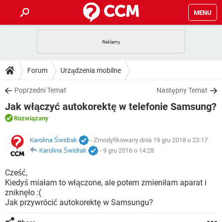
MENU
STRONA GŁÓWNA
YOUTUBE
TIKTOK
PORADY
Forum
Urządzenia mobilne
GRY
WHATSAPP
PlayStation
TIKTOK
DO POBRANIA
Poprzedni Temat
Następny Temat
SPOTIFY
NETFLIX
GRY
WHATSAPP
Jak włączyć autokorektę w telefonie Samsung?
INSTAGRAM
ANDROID
FACEBOOK
TIKTOK
FORUM
SPOTIFY
NETFLIX
Rozwiązany
WINDOWS 10
GRY
WHATSAPP
INSTAGRAM
COVID-19
FACEBOOK
TIKTOK
ARTYKUŁY
Karolina Świdrak
- Zmodyfikowany dnia 19 gru 2018 o 23:17
IOS
NETFLIX
WINDOWS 10
GRY
WHATSAPP
Karolina Świdrak
-
9 gru 2016 o 14:28
INSTAGRAM
COVID-19
FACEBOOK
TIKTOK
SPOTIFY
NETFLIX
Cześć,
WINDOWS 10
GRY
WHATSAPP
Kiedyś miałam to włączone, ale potem zmieniłam aparat i
INSTAGRAM
FACEBOOK
zniknęło :(
SPOTIFY
NETFLIX
WINDOWS 10
Jak przywrócić autokorektę w Samsungu?
INSTAGRAM
FACEBOOK