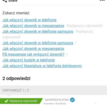
Share
WINDOWS 10
Zobacz również:
Jak włączyć słownik w telefonie
Jak włączyć słownik w messengerze
- Najlepszą odpowiedź
Jak włączyć słownik w telefonie samsung
- Najlepszą
odpowiedź
Jak włączyć słownik w telefonie samsung
✓
Jak włączyć słownik w messengerze
FB messenger jak wyłączyć słownik?
✓
Jak włączyć budzik w telefonie
Jak włączyć klawiaturę w telefonie dotykowym
2 odpowiedzi
ODPOWIEDŹ 1 / 2
sprawdzona przez:
Najlepsza odpowiedź
Karolina Świdrak