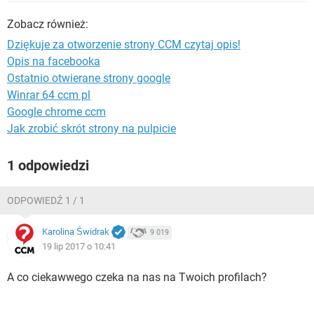
WINDOWS 10
Zobacz również:
Dziękuje za otworzenie strony CCM czytaj opis!
Opis na facebooka
Ostatnio otwierane strony google
Winrar 64 ccm pl
Google chrome ccm
Jak zrobić skrót strony na pulpicie
1 odpowiedzi
ODPOWIEDŹ 1 / 1
Karolina Świdrak
9 019
19 lip 2017 o 10:41
A co ciekawwego czeka na nas na Twoich profilach?