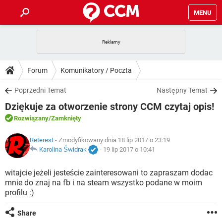
MENU
STRONA GŁÓWNA
YOUTUBE
TIKTOK
PORADY
Forum
Komunikatory / Poczta
GRY
WHATSAPP
PlayStation
TIKTOK
DO POBRANIA
Poprzedni Temat
Następny Temat
SPOTIFY
NETFLIX
GRY
WHATSAPP
Dziękuje za otworzenie strony CCM czytaj opis!
INSTAGRAM
ANDROID
FACEBOOK
TIKTOK
FORUM
SPOTIFY
NETFLIX
Rozwiązany
/Zamknięty
WINDOWS 10
GRY
WHATSAPP
INSTAGRAM
COVID-19
FACEBOOK
TIKTOK
ARTYKUŁY
Reterest
- Zmodyfikowany dnia 18 lip 2017 o 23:19
IOS
NETFLIX
WINDOWS 10
GRY
WHATSAPP
Karolina Świdrak
-
19 lip 2017 o 10:41
INSTAGRAM
COVID-19
FACEBOOK
TIKTOK
SPOTIFY
NETFLIX
witajcie jeżeli jesteście zainteresowani to zapraszam dodac
WINDOWS 10
GRY
WHATSAPP
mnie do znaj na fb i na steam wszystko podane w moim
INSTAGRAM
FACEBOOK
profilu :)
SPOTIFY
NETFLIX
WINDOWS 10
INSTAGRAM
FACEBOOK
Share