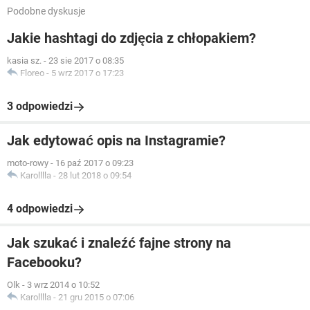
Podobne dyskusje
Jakie hashtagi do zdjęcia z chłopakiem?
kasia sz.
-
23 sie 2017 o 08:35
Floreo
-
5 wrz 2017 o 17:23
3 odpowiedzi
Jak edytować opis na Instagramie?
moto-rowy
-
16 paź 2017 o 09:23
Karolllla
-
28 lut 2018 o 09:54
4 odpowiedzi
Jak szukać i znaleźć fajne strony na
Facebooku?
Olk
-
3 wrz 2014 o 10:52
Karolllla
-
21 gru 2015 o 07:06