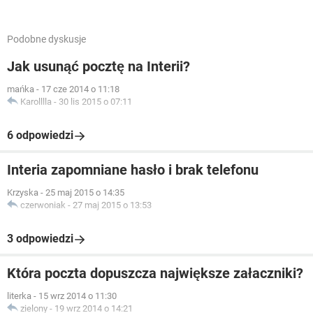
Podobne dyskusje
Jak usunąć pocztę na Interii?
mańka
-
17 cze 2014 o 11:18
Karolllla
-
30 lis 2015 o 07:11
6 odpowiedzi
Interia zapomniane hasło i brak telefonu
Krzyska
-
25 maj 2015 o 14:35
czerwoniak
-
27 maj 2015 o 13:53
3 odpowiedzi
Która poczta dopuszcza największe załaczniki?
literka
-
15 wrz 2014 o 11:30
zielony
-
19 wrz 2014 o 14:21