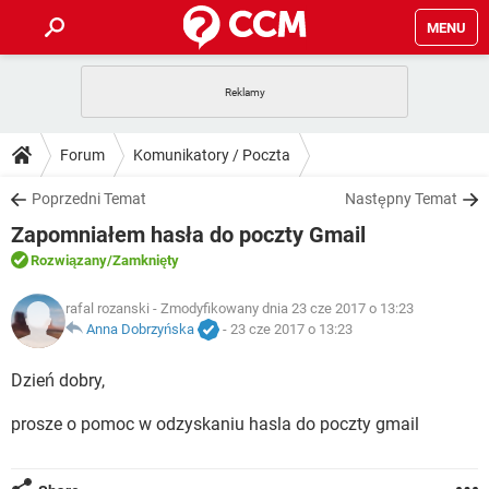
MENU
STRONA GŁÓWNA
YOUTUBE
TIKTOK
PORADY
Forum
Komunikatory / Poczta
GRY
WHATSAPP
PlayStation
TIKTOK
DO POBRANIA
Poprzedni Temat
Następny Temat
SPOTIFY
NETFLIX
GRY
WHATSAPP
Zapomniałem hasła do poczty Gmail
INSTAGRAM
ANDROID
FACEBOOK
TIKTOK
FORUM
SPOTIFY
NETFLIX
Rozwiązany
/Zamknięty
WINDOWS 10
GRY
WHATSAPP
INSTAGRAM
COVID-19
FACEBOOK
TIKTOK
ARTYKUŁY
rafal rozanski
- Zmodyfikowany dnia 23 cze 2017 o 13:23
IOS
NETFLIX
WINDOWS 10
GRY
WHATSAPP
Anna Dobrzyńska
-
23 cze 2017 o 13:23
INSTAGRAM
COVID-19
FACEBOOK
TIKTOK
SPOTIFY
NETFLIX
Dzień dobry,
WINDOWS 10
GRY
WHATSAPP
INSTAGRAM
FACEBOOK
prosze o pomoc w odzyskaniu hasla do poczty gmail
SPOTIFY
NETFLIX
WINDOWS 10
INSTAGRAM
FACEBOOK