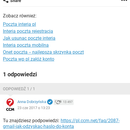
Share
WINDOWS 10
Zobacz również:
Poczta interia pl
Interia poczta rejestracja
Jak usunac poczte interia
Interia poczta mobilna
Onet poczta -- najlepsza skrzynka poczt
Poczta wp pl załóż konto
1 odpowiedzi
ODPOWIEDŹ 1 / 1
Anna Dobrzyńska
13 497
23 cze 2017 o 13:23
Tu znajdziesz podpowiedzi:
https://pl.ccm.net/faq/2087-
gmail-jak-odzyskac-haslo-do-konta