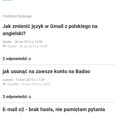
Podobne dyskusje
Jak zmienić język w Gmail z polskiego na
angielski?
Spider
-
28 sie 2014 o 13:56
Spider
-
29 sie 2014 o 15:45
2 odpowiedzi
jak usunąć na zawsze konto na Badoo
szaerlo
-
16 kwi 2015 o 17:29
Karolllla
-
20 kwi 2015 o 10:57
3 odpowiedzi
E-mail o2 - brak hasła, nie pamiętam pytania