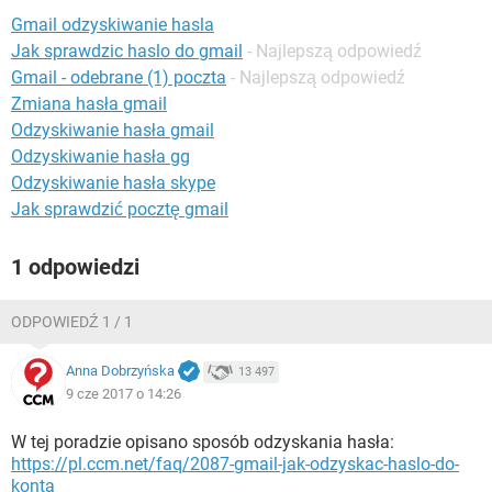
WINDOWS 10
Gmail odzyskiwanie hasla
Jak sprawdzic haslo do gmail
- Najlepszą odpowiedź
Gmail - odebrane (1) poczta
- Najlepszą odpowiedź
Zmiana hasła gmail
Odzyskiwanie hasła gmail
Odzyskiwanie hasła gg
Odzyskiwanie hasła skype
Jak sprawdzić pocztę gmail
1 odpowiedzi
ODPOWIEDŹ 1 / 1
Anna Dobrzyńska
13 497
9 cze 2017 o 14:26
W tej poradzie opisano sposób odzyskania hasła:
https://pl.ccm.net/faq/2087-gmail-jak-odzyskac-haslo-do-
konta