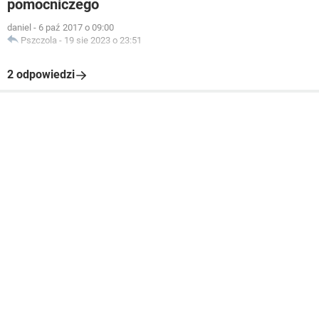
pomocniczego
daniel
-
6 paź 2017 o 09:00
Pszczola
-
19 sie 2023 o 23:51
2 odpowiedzi