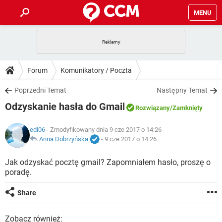
MENU
STRONA GŁÓWNA
YOUTUBE
TIKTOK
PORADY
Forum
Komunikatory / Poczta
GRY
WHATSAPP
PlayStation
TIKTOK
DO POBRANIA
Poprzedni Temat
Następny Temat
SPOTIFY
NETFLIX
GRY
WHATSAPP
Odzyskanie hasła do Gmail
INSTAGRAM
ANDROID
FACEBOOK
TIKTOK
Rozwiązany
/Zamknięty
FORUM
SPOTIFY
NETFLIX
WINDOWS 10
GRY
WHATSAPP
edi06
- Zmodyfikowany dnia 9 cze 2017 o 14:26
INSTAGRAM
COVID-19
FACEBOOK
TIKTOK
ARTYKUŁY
Anna Dobrzyńska
-
9 cze 2017 o 14:26
IOS
NETFLIX
WINDOWS 10
GRY
WHATSAPP
INSTAGRAM
COVID-19
FACEBOOK
TIKTOK
Jak odzyskać pocztę gmail? Zapomniałem hasło, proszę o
SPOTIFY
NETFLIX
poradę.
WINDOWS 10
GRY
WHATSAPP
INSTAGRAM
FACEBOOK
SPOTIFY
NETFLIX
Share
WINDOWS 10
INSTAGRAM
FACEBOOK
Zobacz również: