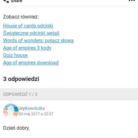
Share
WINDOWS 10
Zobacz również:
House of cards odcinki
Świąteczne odcinki seriali
Words of wonders: połącz słowa
Age of empires 3 kody
Quiz house
Age of empires download
3 odpowiedzi
ODPOWIEDŹ 1 / 3
Uzytkowniczka
30 maj 2017 o 22:37
Dzień dobry,