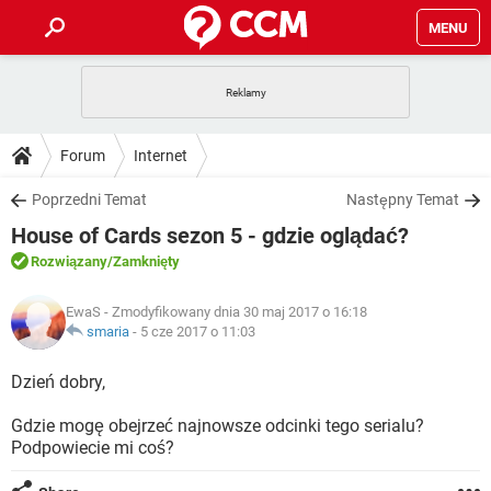
MENU
STRONA GŁÓWNA
YOUTUBE
TIKTOK
PORADY
Forum
Internet
GRY
WHATSAPP
PlayStation
TIKTOK
DO POBRANIA
Poprzedni Temat
Następny Temat
SPOTIFY
NETFLIX
GRY
WHATSAPP
House of Cards sezon 5 - gdzie oglądać?
INSTAGRAM
ANDROID
FACEBOOK
TIKTOK
FORUM
SPOTIFY
NETFLIX
Rozwiązany
/Zamknięty
WINDOWS 10
GRY
WHATSAPP
INSTAGRAM
COVID-19
FACEBOOK
TIKTOK
ARTYKUŁY
IOS
EwaS
- Zmodyfikowany dnia 30 maj 2017 o 16:18
NETFLIX
WINDOWS 10
GRY
WHATSAPP
smaria
-
5 cze 2017 o 11:03
INSTAGRAM
COVID-19
FACEBOOK
TIKTOK
SPOTIFY
NETFLIX
Dzień dobry,
WINDOWS 10
GRY
WHATSAPP
INSTAGRAM
FACEBOOK
Gdzie mogę obejrzeć najnowsze odcinki tego serialu?
SPOTIFY
NETFLIX
WINDOWS 10
Podpowiecie mi coś?
INSTAGRAM
FACEBOOK