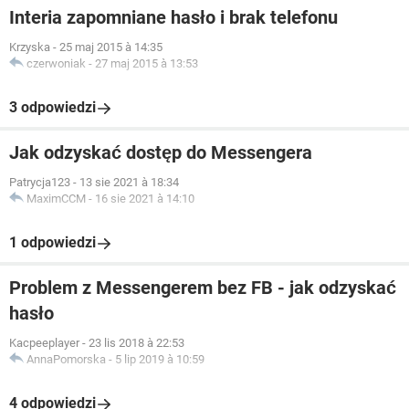
Interia zapomniane hasło i brak telefonu
Krzyska
-
25 maj 2015 à 14:35
czerwoniak
-
27 maj 2015 à 13:53
3 odpowiedzi
Jak odzyskać dostęp do Messengera
Patrycja123
-
13 sie 2021 à 18:34
MaximCCM
-
16 sie 2021 à 14:10
1 odpowiedzi
Problem z Messengerem bez FB - jak odzyskać
hasło
Kacpeeplayer
-
23 lis 2018 à 22:53
AnnaPomorska
-
5 lip 2019 à 10:59
4 odpowiedzi