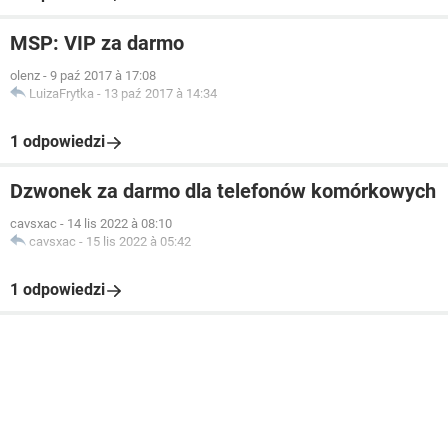
MSP: VIP za darmo
olenz
-
9 paź 2017 à 17:08
LuizaFrytka
-
13 paź 2017 à 14:34
1 odpowiedzi
Dzwonek za darmo dla telefonów komórkowych
cavsxac
-
14 lis 2022 à 08:10
cavsxac
-
15 lis 2022 à 05:42
1 odpowiedzi