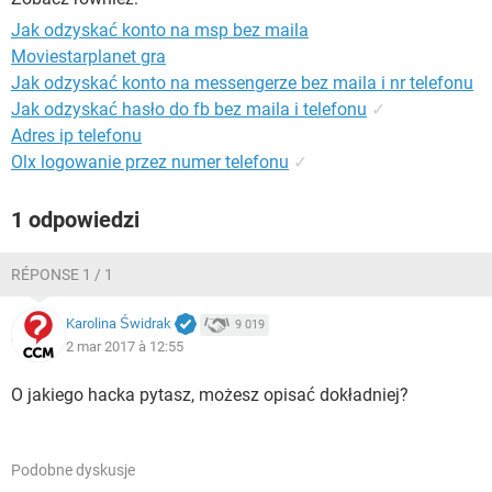
WINDOWS 10
Jak odzyskać konto na msp bez maila
Moviestarplanet gra
Jak odzyskać konto na messengerze bez maila i nr telefonu
Jak odzyskać hasło do fb bez maila i telefonu
✓
Adres ip telefonu
Olx logowanie przez numer telefonu
✓
1 odpowiedzi
RÉPONSE 1 / 1
Karolina Świdrak
9 019
2 mar 2017 à 12:55
O jakiego hacka pytasz, możesz opisać dokładniej?
Podobne dyskusje