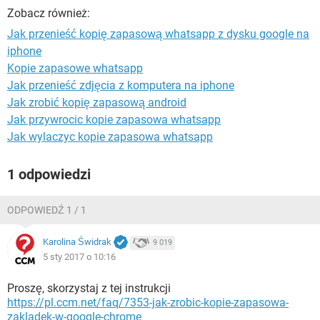
WINDOWS 10
Zobacz również:
Jak przenieść kopię zapasową whatsapp z dysku google na
iphone
Kopie zapasowe whatsapp
Jak przenieść zdjęcia z komputera na iphone
Jak zrobić kopię zapasową android
Jak przywrocic kopie zapasowa whatsapp
Jak wylaczyc kopie zapasowa whatsapp
1 odpowiedzi
ODPOWIEDŹ 1 / 1
Karolina Świdrak
9 019
5 sty 2017 o 10:16
Proszę, skorzystaj z tej instrukcji
https://pl.ccm.net/faq/7353-jak-zrobic-kopie-zapasowa-
zakladek-w-google-chrome