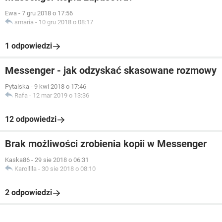
Ewa
-
7 gru 2018 o 17:56
smaria
-
10 gru 2018 o 08:17
1 odpowiedzi
Messenger - jak odzyskać skasowane rozmowy
Pytalska
-
9 kwi 2018 o 17:46
Rafa
-
12 mar 2019 o 13:36
12 odpowiedzi
Brak możliwości zrobienia kopii w Messenger
Kaska86
-
29 sie 2018 o 06:31
Karolllla
-
30 sie 2018 o 08:10
2 odpowiedzi