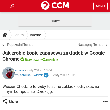
MENU
STRONA GŁÓWNA
YOUTUBE
TIKTOK
PORADY
Forum
Internet
GRY
WHATSAPP
PlayStation
TIKTOK
DO POBRANIA
Poprzedni Temat
Następny Temat
SPOTIFY
NETFLIX
GRY
WHATSAPP
Jak zrobić kopię zapasową zakładek w Google
INSTAGRAM
ANDROID
FACEBOOK
TIKTOK
FORUM
SPOTIFY
NETFLIX
Chrome
Rozwiązany
/Zamknięty
WINDOWS 10
GRY
WHATSAPP
INSTAGRAM
COVID-19
FACEBOOK
TIKTOK
ARTYKUŁY
IOS
NETFLIX
smaria
- 4 sty 2017 o 13:04
WINDOWS 10
GRY
WHATSAPP
Karolina Świdrak
-
12 sty 2017 o 10:21
INSTAGRAM
COVID-19
FACEBOOK
TIKTOK
SPOTIFY
NETFLIX
Wiecie? Chodzi o to, żeby te same zakładki odzyskać na
WINDOWS 10
GRY
WHATSAPP
INSTAGRAM
FACEBOOK
innym komputerze. Dziękuję.
SPOTIFY
NETFLIX
WINDOWS 10
Share
INSTAGRAM
FACEBOOK