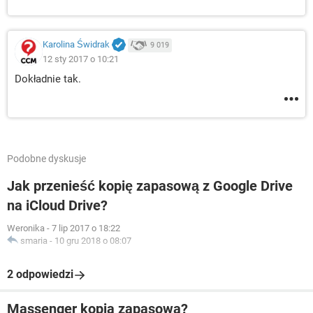
Karolina Świdrak
9 019
12 sty 2017 o 10:21
Dokładnie tak.
Podobne dyskusje
Jak przenieść kopię zapasową z Google Drive
na iCloud Drive?
Weronika
-
7 lip 2017 o 18:22
smaria
-
10 gru 2018 o 08:07
2 odpowiedzi
Massenger kopia zapasowa?