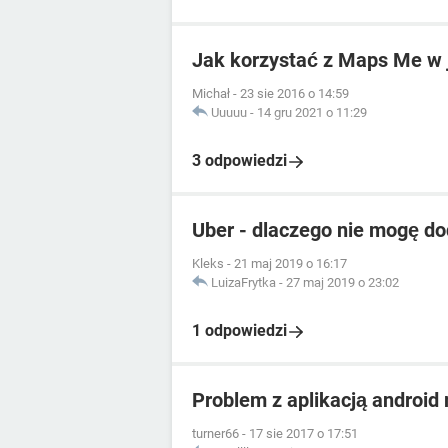
Jak korzystać z Maps Me w 
Michał
-
23 sie 2016 o 14:59
Uuuuu
-
14 gru 2021 o 11:29
3 odpowiedzi
Uber - dlaczego nie mogę d
Kleks
-
21 maj 2019 o 16:17
LuizaFrytka
-
27 maj 2019 o 23:02
1 odpowiedzi
Problem z aplikacją androi
turner66
-
17 sie 2017 o 17:51