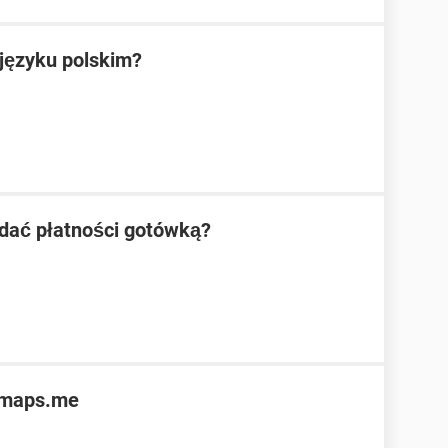
języku polskim?
odać płatności gotówką?
d maps.me