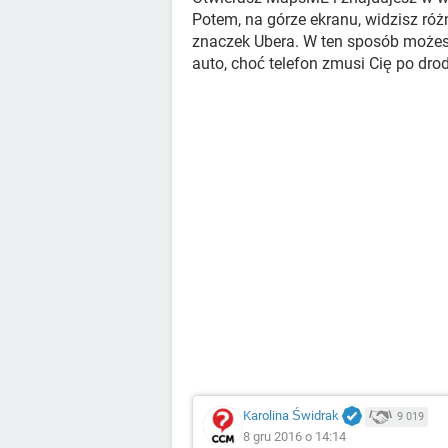
Potem, na górze ekranu, widzisz róż
znaczek Ubera. W ten sposób może
auto, choć telefon zmusi Cię po drod
Karolina Świdrak
9 019
8 gru 2016 o 14:14