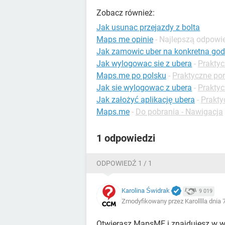
Zobacz również:
Jak usunac przejazdy z bolta
Maps me opinie
- Najlepszą odpowi
Jak zamowic uber na konkretna god
Jak wylogowac sie z ubera
-
Prakty
Maps.me po polsku
-
Praktyczne por
Jak sie wylogowac z ubera
-
Praktyc
Jak założyć aplikację ubera
-
Prakty
Maps.me
-
Do pobrania - Nawigacja
1 odpowiedzi
ODPOWIEDŹ 1 / 1
Karolina Świdrak
9 019
Zmodyfikowany przez Karolllla dnia 
Otwierasz MapsME i znajdujesz w wy