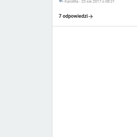
Karolllla
-
23 sie 2017 o 08:21
7 odpowiedzi