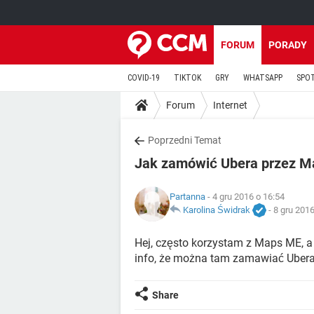
FORUM
PORADY
COVID-19
TIKTOK
GRY
WHATSAPP
SPO
Forum
Internet
Poprzedni Temat
Jak zamówić Ubera przez 
Partanna
- 4 gru 2016 o 16:54
Karolina Świdrak
-
8 gru 2016
Hej, często korzystam z Maps ME, a
info, że można tam zamawiać Ubera.
Share