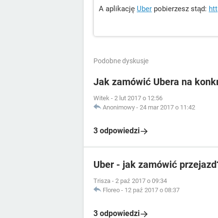
A aplikację
Uber
pobierzesz stąd:
ht
Podobne dyskusje
Jak zamówić Ubera na konkr
Witek
-
2 lut 2017 o 12:56
Anonimowy
-
24 mar 2017 o 11:42
3 odpowiedzi
Uber - jak zamówić przejazd
Trisza
-
2 paź 2017 o 09:34
Floreo
-
12 paź 2017 o 08:37
3 odpowiedzi