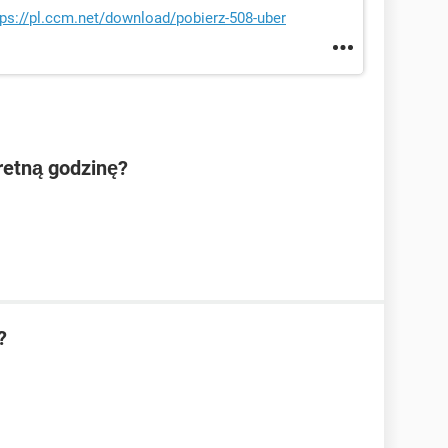
tps://pl.ccm.net/download/pobierz-508-uber
etną godzinę?
?