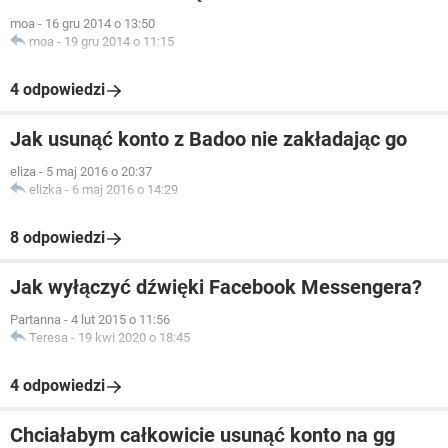
moa
-
16 gru 2014 o 13:50
moa
-
19 gru 2014 o 11:15
4 odpowiedzi
Jak usunąć konto z Badoo nie zakładając go
eliza
-
5 maj 2016 o 20:37
elizka
-
6 maj 2016 o 14:29
8 odpowiedzi
Jak wyłączyć dźwięki Facebook Messengera?
Partanna
-
4 lut 2015 o 11:56
Teresa
-
19 kwi 2020 o 18:45
4 odpowiedzi
Chciałabym całkowicie usunąć konto na gg