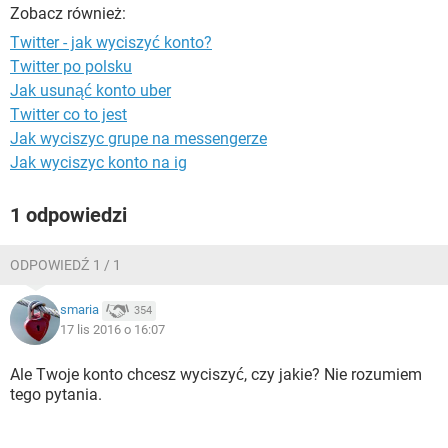
WINDOWS 10
Zobacz również:
Twitter - jak wyciszyć konto?
Twitter po polsku
Jak usunąć konto uber
Twitter co to jest
Jak wyciszyc grupe na messengerze
Jak wyciszyc konto na ig
1 odpowiedzi
ODPOWIEDŹ 1 / 1
smaria
354
17 lis 2016 o 16:07
Ale Twoje konto chcesz wyciszyć, czy jakie? Nie rozumiem
tego pytania.