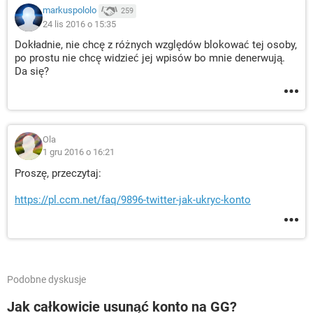
markuspololo
259
24 lis 2016 o 15:35
Dokładnie, nie chcę z różnych względów blokować tej osoby,
po prostu nie chcę widzieć jej wpisów bo mnie denerwują.
Da się?
Ola
1 gru 2016 o 16:21
Proszę, przeczytaj:
https://pl.ccm.net/faq/9896-twitter-jak-ukryc-konto
Podobne dyskusje
Jak całkowicie usunąć konto na GG?