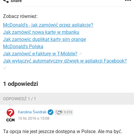
Share
WINDOWS 10
Zobacz również:
McDonald's - jak zamówić przez apliakcję?
Jak zamówić nową kartę w mbanku
Jak zamowic duplikat karty sim orange
McDonald’s Polska
Jak zamówić e-fakturę w T-Mobile?
✓
Jak wyłączyć automatyczny dźwięk w apliakcji Facebook?
✓
1 odpowiedzi
ODPOWIEDŹ 1 / 1
Karolina Świdrak
9 019
10 lis 2016 o 15:08
Ta opcja nie jest jeszcze dostępna w Polsce. Ale ma być.