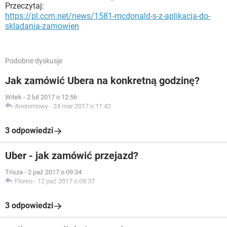
Przeczytaj:
https://pl.ccm.net/news/1581-mcdonald-s-z-aplikacja-do-
skladania-zamowien
Podobne dyskusje
Jak zamówić Ubera na konkretną godzinę?
Witek
-
2 lut 2017 o 12:56
Anonimowy
-
24 mar 2017 o 11:42
3 odpowiedzi
Uber - jak zamówić przejazd?
Trisza
-
2 paź 2017 o 09:34
Floreo
-
12 paź 2017 o 08:37
3 odpowiedzi