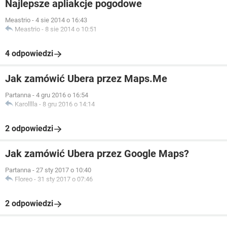
Najlepsze apliakcje pogodowe
Meastrio
-
4 sie 2014 o 16:43
Meastrio
-
8 sie 2014 o 10:51
4 odpowiedzi
Jak zamówić Ubera przez Maps.Me
Partanna
-
4 gru 2016 o 16:54
Karolllla
-
8 gru 2016 o 14:14
2 odpowiedzi
Jak zamówić Ubera przez Google Maps?
Partanna
-
27 sty 2017 o 10:40
Floreo
-
31 sty 2017 o 07:46
2 odpowiedzi