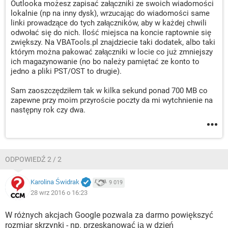
Outlooka możesz zapisać załączniki ze swoich wiadomości
lokalnie (np na inny dysk), wrzucając do wiadomości same
linki prowadzące do tych załączników, aby w każdej chwili
odwołać się do nich. Ilość miejsca na koncie raptownie się
zwiększy. Na VBATools.pl znajdziecie taki dodatek, albo taki
którym można pakować załączniki w locie co już zmniejszy
ich magazynowanie (no bo należy pamiętać ze konto to
jedno a pliki PST/OST to drugie).
Sam zaoszczędziłem tak w kilka sekund ponad 700 MB co
zapewne przy moim przyroście poczty da mi wytchnienie na
następny rok czy dwa.
ODPOWIEDŹ 2 / 2
Karolina Świdrak
9 019
28 wrz 2016 o 16:23
W różnych akcjach Google pozwala za darmo powiększyć
rozmiar skrzynki - np. przeskanować ją w dzień