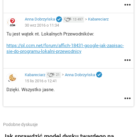
Anna Dobrzyńska
>
Kabareciarz
13 497
30 wrz 2016 o 11:34
Tu jest wątek nt. Lokalnych Przewodników:
https://pl.ccm.net/forum/affich-18431-google-jak-zapisac-
sie-do-programu-lokalni-przewodnicy
Kabareciarz
>
Anna Dobrzyńska
21
15 lis 2016 o 12:41
Dzięki. Wszystko jasne.
Podobne dyskusje
Jak sprawdzić model dysku twardego na