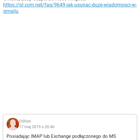
https://pl.ccm.net/faq/9649-jak-usunac-duze-wiadomosci-w-
gmailu
OShon
17 maj 2019 o 20:46
Posiadając IMAP lub Exchange podłączonego do MS