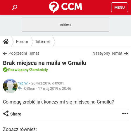
MENU
STRONA GŁÓWNA
YOUTUBE
TIKTOK
PORADY
Forum
Internet
GRY
WHATSAPP
PlayStation
TIKTOK
DO POBRANIA
Poprzedni Temat
Następny Temat
SPOTIFY
NETFLIX
GRY
WHATSAPP
Brak miejsca na maila w Gmailu
INSTAGRAM
ANDROID
FACEBOOK
TIKTOK
FORUM
SPOTIFY
NETFLIX
Rozwiązany
/Zamknięty
WINDOWS 10
GRY
WHATSAPP
INSTAGRAM
COVID-19
FACEBOOK
TIKTOK
ARTYKUŁY
IOS
michvl
- 26 wrz 2016 o 09:01
NETFLIX
WINDOWS 10
GRY
WHATSAPP
OShon -
17 maj 2019 o 20:46
INSTAGRAM
COVID-19
FACEBOOK
TIKTOK
SPOTIFY
NETFLIX
Co mogę zrobić jak konczy mi się miejsce na Gmailu?
WINDOWS 10
GRY
WHATSAPP
INSTAGRAM
FACEBOOK
SPOTIFY
NETFLIX
Share
WINDOWS 10
INSTAGRAM
FACEBOOK
Zobacz również: