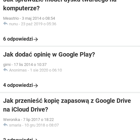
komputerze?
Meastrio
-
3 maj 2014 o 08:54
nunu
-
23 paź 2019 o 05:36
6 odpowiedzi
Jak dodać opinię w Google Play?
gimi
-
17 lis 2014 o 10:37
Anonimas
-
1 sie 2020 o 06:10
4 odpowiedzi
Jak przenieść kopię zapasową z Google Drive
na iCloud Drive?
Weronika
-
7 lip 2017 o 18:22
smaria
-
10 gru 2018 o 08:07