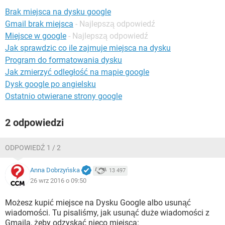
WINDOWS 10
Brak miejsca na dysku google
Gmail brak miejsca
- Najlepszą odpowiedź
Miejsce w google
- Najlepszą odpowiedź
Jak sprawdzic co ile zajmuje miejsca na dysku
Program do formatowania dysku
Jak zmierzyć odległość na mapie google
Dysk google po angielsku
Ostatnio otwierane strony google
2 odpowiedzi
ODPOWIEDŹ 1 / 2
Anna Dobrzyńska
13 497
26 wrz 2016 o 09:50
Możesz kupić miejsce na Dysku Google albo usunąć
wiadomości. Tu pisaliśmy, jak usunąć duże wiadomości z
Gmaila, żeby odzyskać nieco miejsca: