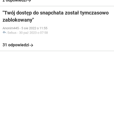
2 odpowiedzi
"Twój dostęp do snapchata został tymczasowo
zablokowany"
Anonim445
-
5 sie 2022 o 11:55
Sebus
-
30 paź 2023 o 07:58
31 odpowiedzi