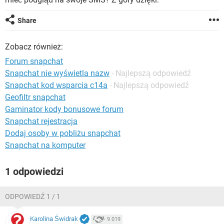
WINDOWS 10
Share
Zobacz również:
Forum snapchat
Snapchat nie wyświetla nazw
- Najlepszą odpowiedź
Snapchat kod wsparcia c14a
- Najlepszą odpowiedź
Geofiltr snapchat
Gaminator kody bonusowe forum
Snapchat rejestracja
Dodaj osoby w pobliżu snapchat
Snapchat na komputer
1 odpowiedzi
ODPOWIEDŹ 1 / 1
Karolina Świdrak
9 019