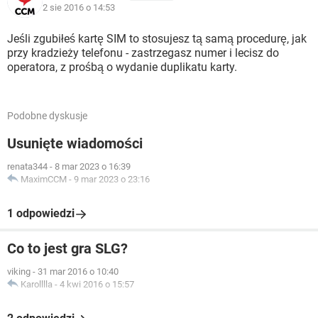
2 sie 2016 o 14:53
Jeśli zgubiłeś kartę SIM to stosujesz tą samą procedurę, jak
przy kradzieży telefonu - zastrzegasz numer i lecisz do
operatora, z prośbą o wydanie duplikatu karty.
Podobne dyskusje
Usunięte wiadomości
renata344
-
8 mar 2023 o 16:39
MaximCCM
-
9 mar 2023 o 23:16
1 odpowiedzi
Co to jest gra SLG?
viking
-
31 mar 2016 o 10:40
Karolllla
-
4 kwi 2016 o 15:57