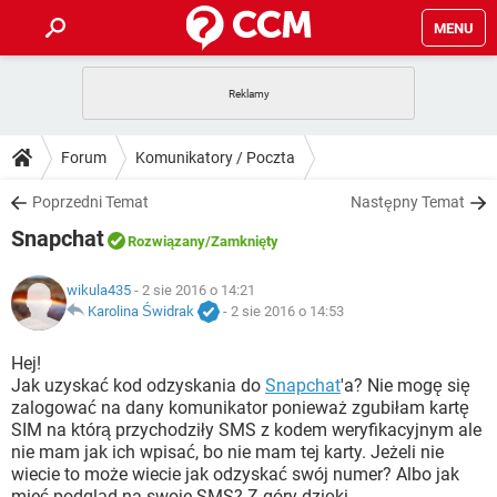
MENU
STRONA GŁÓWNA
YOUTUBE
TIKTOK
PORADY
Forum
Komunikatory / Poczta
GRY
WHATSAPP
PlayStation
TIKTOK
DO POBRANIA
Poprzedni Temat
Następny Temat
SPOTIFY
NETFLIX
GRY
WHATSAPP
Snapchat
INSTAGRAM
ANDROID
FACEBOOK
TIKTOK
Rozwiązany
/Zamknięty
FORUM
SPOTIFY
NETFLIX
WINDOWS 10
GRY
WHATSAPP
wikula435
- 2 sie 2016 o 14:21
INSTAGRAM
COVID-19
FACEBOOK
TIKTOK
ARTYKUŁY
Karolina Świdrak
-
2 sie 2016 o 14:53
IOS
NETFLIX
WINDOWS 10
GRY
WHATSAPP
INSTAGRAM
COVID-19
FACEBOOK
TIKTOK
Hej!
SPOTIFY
NETFLIX
Jak uzyskać kod odzyskania do
Snapchat
'a? Nie mogę się
WINDOWS 10
GRY
WHATSAPP
zalogować na dany komunikator ponieważ zgubiłam kartę
INSTAGRAM
FACEBOOK
SIM na którą przychodziły SMS z kodem weryfikacyjnym ale
SPOTIFY
NETFLIX
WINDOWS 10
nie mam jak ich wpisać, bo nie mam tej karty. Jeżeli nie
INSTAGRAM
FACEBOOK
wiecie to może wiecie jak odzyskać swój numer? Albo jak
mieć podgląd na swoje SMS? Z góry dzięki.