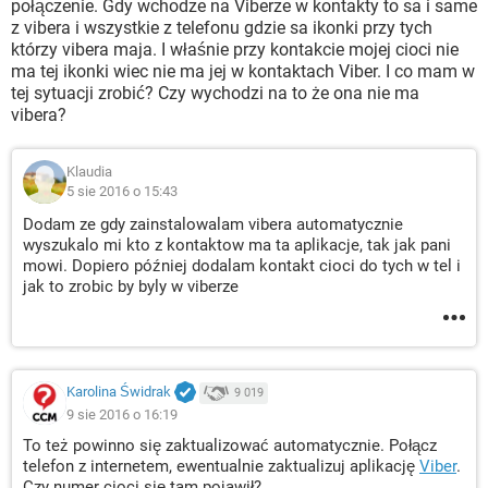
połączenie. Gdy wchodze na Viberze w kontakty to sa i same
z vibera i wszystkie z telefonu gdzie sa ikonki przy tych
którzy vibera maja. I właśnie przy kontakcie mojej cioci nie
ma tej ikonki wiec nie ma jej w kontaktach Viber. I co mam w
tej sytuacji zrobić? Czy wychodzi na to że ona nie ma
vibera?
Klaudia
5 sie 2016 o 15:43
Dodam ze gdy zainstalowalam vibera automatycznie
wyszukalo mi kto z kontaktow ma ta aplikacje, tak jak pani
mowi. Dopiero później dodalam kontakt cioci do tych w tel i
jak to zrobic by byly w viberze
Karolina Świdrak
9 019
9 sie 2016 o 16:19
To też powinno się zaktualizować automatycznie. Połącz
telefon z internetem, ewentualnie zaktualizuj aplikację
Viber
.
Czy numer cioci się tam pojawił?