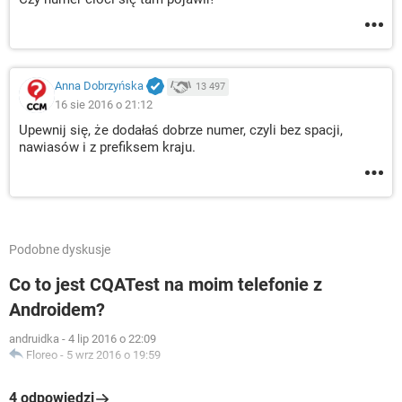
Anna Dobrzyńska
13 497
16 sie 2016 o 21:12
Upewnij się, że dodałaś dobrze numer, czyli bez spacji,
nawiasów i z prefiksem kraju.
Podobne dyskusje
Co to jest CQATest na moim telefonie z
Androidem?
andruidka
-
4 lip 2016 o 22:09
Floreo
-
5 wrz 2016 o 19:59
4 odpowiedzi