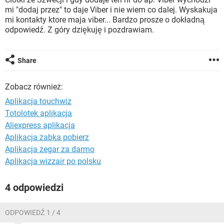
WINDOWS 10
mi "dodaj przez" to daje Viber i nie wiem co dalej. Wyskakuja
mi kontakty ktore maja viber... Bardzo prosze o dokładną
odpowiedź. Z góry dziękuję i pozdrawiam.
Share
Zobacz również:
Aplikacja touchwiz
Totolotek aplikacja
Aliexpress aplikacja
Aplikacja żabka pobierz
Aplikacja zegar za darmo
Aplikacja wizzair po polsku
4 odpowiedzi
ODPOWIEDŹ 1 / 4