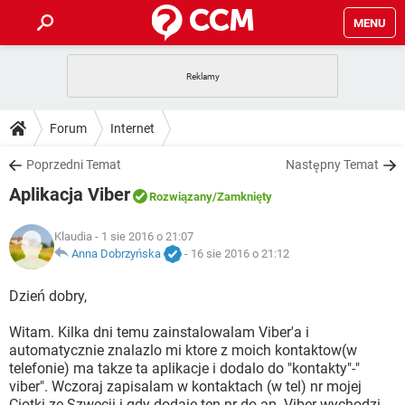
MENU
STRONA GŁÓWNA
YOUTUBE
TIKTOK
PORADY
Forum
Internet
GRY
WHATSAPP
PlayStation
TIKTOK
DO POBRANIA
Poprzedni Temat
Następny Temat
SPOTIFY
NETFLIX
GRY
WHATSAPP
Aplikacja Viber
INSTAGRAM
ANDROID
FACEBOOK
TIKTOK
Rozwiązany
/Zamknięty
FORUM
SPOTIFY
NETFLIX
WINDOWS 10
GRY
WHATSAPP
Klaudia
- 1 sie 2016 o 21:07
INSTAGRAM
COVID-19
FACEBOOK
TIKTOK
ARTYKUŁY
Anna Dobrzyńska
-
16 sie 2016 o 21:12
IOS
NETFLIX
WINDOWS 10
GRY
WHATSAPP
INSTAGRAM
COVID-19
FACEBOOK
TIKTOK
Dzień dobry,
SPOTIFY
NETFLIX
WINDOWS 10
GRY
WHATSAPP
Witam. Kilka dni temu zainstalowalam Viber'a i
INSTAGRAM
FACEBOOK
automatycznie znalazlo mi ktore z moich kontaktow(w
SPOTIFY
NETFLIX
WINDOWS 10
telefonie) ma takze ta aplikacje i dodalo do "kontakty"-"
INSTAGRAM
FACEBOOK
viber". Wczoraj zapisalam w kontaktach (w tel) nr mojej
Ciotki ze Szwecji i gdy dodaje ten nr do ap. Viber wychodzi