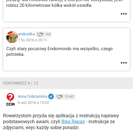
robisz 20 kilometrowe kółka wokół osiedla.
andruidka
163
7 lis 2016 o 20:11
Czyli stary poczciwy Endomondo ma wszystko, czego
potrzeba.
ODPOWIEDŹ 9 / 12
Anna Dobrzyńska
13 497
6 wrz 2016 o 13:02
Rowerzystom przyda się aplikacja z instrukcją naprawy
podstawowych awarii, czyli
Bike Repair
- instrukcje ze
zdjęciami, więc każdy sobie poradzi.