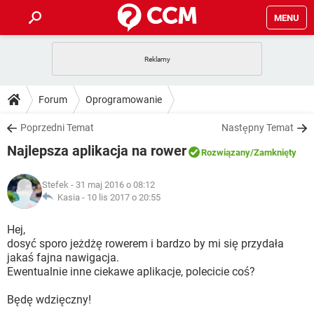
MENU
STRONA GŁÓWNA
YOUTUBE
TIKTOK
PORADY
Forum
Oprogramowanie
GRY
WHATSAPP
PlayStation
TIKTOK
DO POBRANIA
Poprzedni Temat
Następny Temat
SPOTIFY
NETFLIX
GRY
WHATSAPP
Najlepsza aplikacja na rower
INSTAGRAM
ANDROID
FACEBOOK
TIKTOK
Rozwiązany
/Zamknięty
FORUM
SPOTIFY
NETFLIX
WINDOWS 10
GRY
WHATSAPP
Stefek
- 31 maj 2016 o 08:12
INSTAGRAM
COVID-19
FACEBOOK
TIKTOK
ARTYKUŁY
Kasia -
10 lis 2017 o 20:55
IOS
NETFLIX
WINDOWS 10
GRY
WHATSAPP
INSTAGRAM
COVID-19
FACEBOOK
TIKTOK
Hej,
SPOTIFY
NETFLIX
dosyć sporo jeżdżę rowerem i bardzo by mi się przydała
WINDOWS 10
GRY
WHATSAPP
jakaś fajna nawigacja.
INSTAGRAM
FACEBOOK
Ewentualnie inne ciekawe aplikacje, polecicie coś?
SPOTIFY
NETFLIX
WINDOWS 10
INSTAGRAM
FACEBOOK
Będę wdzięczny!