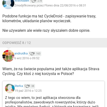
WilkRobert
278
Zmodyfikowany przez Floreo dnia 22/08/2016 o 08:31
Podobne funkcje ma też CycleDroid - zapisywanie trasy,
kilometrów, układanie planów wycieczek.
Nie używałem ale wiele razy słyszałem dobre opinie.
ODPOWIEDŹ 8 / 12
andruidka
163
6 wrz 2016 o 09:52
Wiem, że na świecie popularna jest także aplikacja Strava
Cycling. Czy ktoś z niej korzysta w Polsce?
literka
38
19 paź 2016 o 12:25
Z tego co wiem, to jest aplikacja stworzona dla
profesjonalistów, zawodowych rowerzystów, którzy dużo
jeżdżą. Ma mnóstwo funkcji, z których nie korzystasz, jeśli