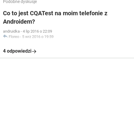
Podobne dyskusje
Co to jest CQATest na moim telefonie z
Androidem?
andruidka
-
4 lip 2016 o 22:09
Floreo
-
5 wrz 2016 o 19:59
4 odpowiedzi