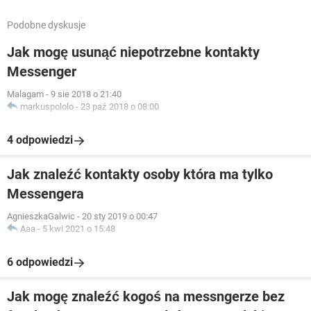
Podobne dyskusje
Jak mogę usunąć niepotrzebne kontakty
Messenger
Malagam
-
9 sie 2018 o 21:40
markuspololo
-
23 paź 2018 o 08:00
4 odpowiedzi
Jak znaleźć kontakty osoby która ma tylko
Messengera
AgnieszkaGalwic
-
20 sty 2019 o 00:47
Aaa
-
5 kwi 2021 o 15:48
6 odpowiedzi
Jak mogę znaleźć kogoś na messngerze bez