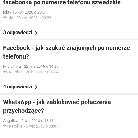
facebooka po numerze telefonu szwedzkie
jola
-
16 kwi 2020 o 20:51
Ja
-
30 paź 2021 o 00:29
3 odpowiedzi
Facebook - jak szukać znajomych po numerze
telefonu?
Misialinka
-
22 wrz 2016 o 14:29
Karolllla
-
28 gru 2017 o 12:43
4 odpowiedzi
WhatsApp - jak zablokować połączenia
przychodzące?
Angelika
-
5 wrz 2018 o 18:11
Karolllla
-
6 wrz 2018 o 08:07