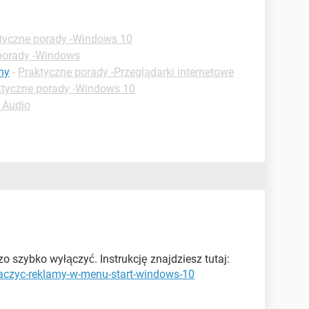
tyczne porady -Windows 10
porady -Windows
my
-
Praktyczne porady -Przeglądarki internetowe
ktyczne porady -Windows 10
 Audio
zo szybko wyłączyć. Instrukcję znajdziesz tutaj:
laczyc-reklamy-w-menu-start-windows-10