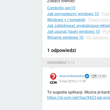
Zobacz również:
Combofix win10
Jak przyspieszyć windows 10
-
Prak
Windows + r komendy
-
Praktyczne 
Jak zablokować wyskakujące rekla
Jak usunąć hasło windows 10
-
Pra
Winamp windows 10
-
Do pobrania -
1 odpowiedzi
ODPOWIEDŹ 1 / 1
Anna Dobrzyńska
13 497
9 mar 2016 o 11:59
To sugestie aplikacji. Można je bard
https://pl.ccm.net/faq/8423-jak-wy