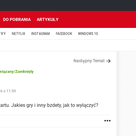
DO POBRANIA
ARTYKUŁY
TIFY
NETFLIX
INSTAGRAM
FACEBOOK
WINDOWS 10
Następny Temat
wiązany
/Zamknięty
6 o 11:59
rtu. Jakies gry i inny bzdety, jak to wyłączyć?