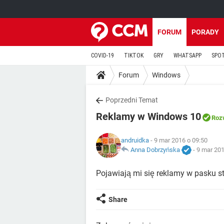
FORUM
PORADY
COVID-19
TIKTOK
GRY
WHATSAPP
SPO
Forum
Windows
Poprzedni Temat
Reklamy w Windows 10
Roz
andruidka
- 9 mar 2016 o 09:50
Anna Dobrzyńska
-
9 mar 201
Pojawiają mi się reklamy w pasku sta
Share