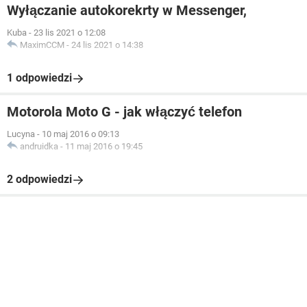
Wyłączanie autokorekrty w Messenger,
Kuba
-
23 lis 2021 o 12:08
MaximCCM
-
24 lis 2021 o 14:38
1 odpowiedzi
Motorola Moto G - jak włączyć telefon
Lucyna
-
10 maj 2016 o 09:13
andruidka
-
11 maj 2016 o 19:45
2 odpowiedzi