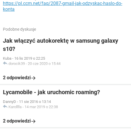
https://pl.ccm.net/faq/2087-gmail-jak-odzyskac-haslo-do-
konta
Podobne dyskusje
Jak włączyć autokorektę w samsung galaxy
s10?
Kuba
-
16 lis 2019 o 22:25
dorocik39
-
20 cze 2020 o 15:44
2 odpowiedzi
Lycamobile - jak uruchomic roaming?
DannyD
-
11 sie 2016 o 13:14
Karolllla
-
14 mar 2019 o 22:38
2 odpowiedzi