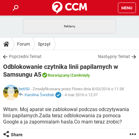
MENU
STRONA GŁÓWNA
YOUTUBE
TIKTOK
PORADY
Forum
Sprzęt
GRY
WHATSAPP
PlayStation
TIKTOK
DO POBRANIA
Poprzedni Temat
Następny Temat
SPOTIFY
NETFLIX
GRY
WHATSAPP
Odblokowanie czytnika linii papilarnych w
INSTAGRAM
ANDROID
FACEBOOK
TIKTOK
FORUM
SPOTIFY
NETFLIX
Samsungu A5
Rozwiązany
/Zamknięty
WINDOWS 10
GRY
WHATSAPP
INSTAGRAM
COVID-19
FACEBOOK
TIKTOK
ARTYKUŁY
IOS
NETFLIX
beti50
- Zmodyfikowany przez Floreo dnia 8/03/2016 o 11:38
WINDOWS 10
GRY
WHATSAPP
Karolina Świdrak
-
4 mar 2016 o 12:37
INSTAGRAM
COVID-19
FACEBOOK
TIKTOK
SPOTIFY
NETFLIX
Witam. Moj aparat sie zablokowal podczas odczytywania
WINDOWS 10
GRY
WHATSAPP
INSTAGRAM
FACEBOOK
linii papilarnych.Zada teraz odblokowania za pomoca
SPOTIFY
NETFLIX
Google a ja zapomnialam hasla.Co mam teraz zrobic?
WINDOWS 10
INSTAGRAM
FACEBOOK
Share