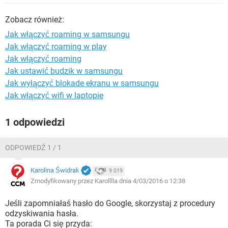
WINDOWS 10
Zobacz również:
Jak włączyć roaming w samsungu
Jak włączyć roaming w play
Jak włączyć roaming
Jak ustawić budzik w samsungu
Jak wyłączyć blokade ekranu w samsungu
Jak włączyć wifi w laptopie
1 odpowiedzi
ODPOWIEDŹ 1 / 1
Karolina Świdrak
9 019
Zmodyfikowany przez Karolllla dnia 4/03/2016 o 12:38
Jeśli zapomniałaś hasło do Google, skorzystaj z procedury
odzyskiwania hasła.
Ta porada Ci się przyda: