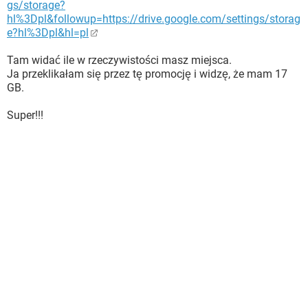
gs/storage?
hl%3Dpl&followup=https://drive.google.com/settings/storag
e?hl%3Dpl&hl=pl
Tam widać ile w rzeczywistości masz miejsca.
Ja przeklikałam się przez tę promocję i widzę, że mam 17
GB.
Super!!!