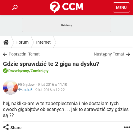
MENU
STRONA GŁÓWNA
YOUTUBE
TIKTOK
PORADY
Forum
Internet
GRY
WHATSAPP
PlayStation
TIKTOK
DO POBRANIA
Poprzedni Temat
Następny Temat
SPOTIFY
NETFLIX
GRY
WHATSAPP
Gdzie sprawdzić te 2 giga na dysku?
INSTAGRAM
ANDROID
FACEBOOK
TIKTOK
FORUM
SPOTIFY
NETFLIX
Rozwiązany
/Zamknięty
WINDOWS 10
GRY
WHATSAPP
INSTAGRAM
COVID-19
FACEBOOK
TIKTOK
ARTYKUŁY
IOS
FG6hjdew
- 9 lut 2016 o 11:10
NETFLIX
WINDOWS 10
GRY
WHATSAPP
zulu5
-
9 lut 2016 o 12:22
INSTAGRAM
COVID-19
FACEBOOK
TIKTOK
SPOTIFY
NETFLIX
hej, naklikałam w te zabezpieczenia i nie dostałam tych
WINDOWS 10
GRY
WHATSAPP
dwoch gigabjtów obiecanych .. . jak to sprawdzić czy gdzies
INSTAGRAM
FACEBOOK
są ??
SPOTIFY
NETFLIX
WINDOWS 10
INSTAGRAM
FACEBOOK
Share