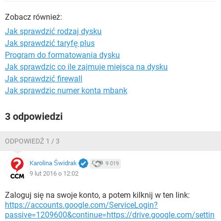
WINDOWS 10
Zobacz również:
Jak sprawdzić rodzaj dysku
Jak sprawdzić taryfę plus
Program do formatowania dysku
Jak sprawdzic co ile zajmuje miejsca na dysku
Jak sprawdzić firewall
Jak sprawdzic numer konta mbank
3 odpowiedzi
ODPOWIEDŹ 1 / 3
Karolina Świdrak
9 019
9 lut 2016 o 12:02
Zaloguj się na swoje konto, a potem kilknij w ten link:
https://accounts.google.com/ServiceLogin?
passive=1209600&continue=https://drive.google.com/settin