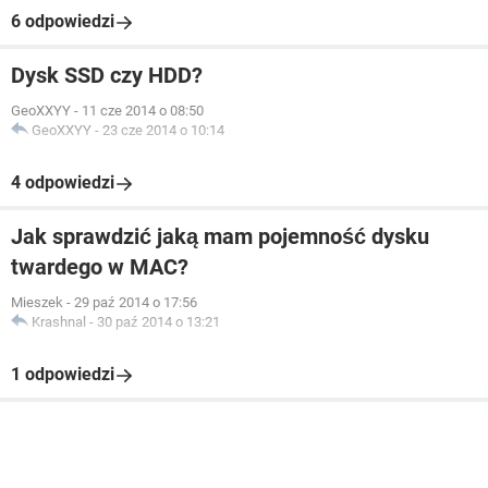
6 odpowiedzi
Dysk SSD czy HDD?
GeoXXYY
-
11 cze 2014 o 08:50
GeoXXYY
-
23 cze 2014 o 10:14
4 odpowiedzi
Jak sprawdzić jaką mam pojemność dysku
twardego w MAC?
Mieszek
-
29 paź 2014 o 17:56
Krashnal
-
30 paź 2014 o 13:21
1 odpowiedzi