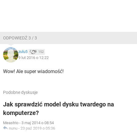
ODPOWIEDŹ 3 / 3
zulu5
152
9 lut 2016 o 12:22
Wow! Ale super wiadomość!
Podobne dyskusje
Jak sprawdzić model dysku twardego na
komputerze?
Meastrio
-
3 maj 2014 o 08:54
nunu
-
23 paź 2019 o 05:36