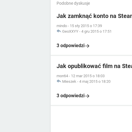
Podobne dyskusje
Jak zamknąć konto na Stea
mindo
-
15 sty 2015 o 17:39
GeoXXYY
-
4 gru 2015 o 17:51
3 odpowiedzi
Jak opublikować film na St
monti4
-
12 mar 2015 o 18:03
Mieszek
-
4 maj 2015 o 18:20
3 odpowiedzi