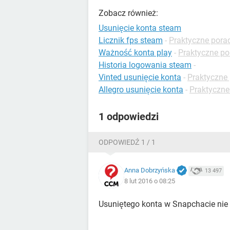
Zobacz również:
Usunięcie konta steam
Licznik fps steam
-
Praktyczne porad
Ważność konta play
-
Praktyczne po
Historia logowania steam
-
Vinted usunięcie konta
-
Praktyczne 
Allegro usunięcie konta
-
Praktyczne
1 odpowiedzi
ODPOWIEDŹ 1 / 1
Anna Dobrzyńska
13 497
8 lut 2016 o 08:25
Usuniętego konta w Snapchacie nie 