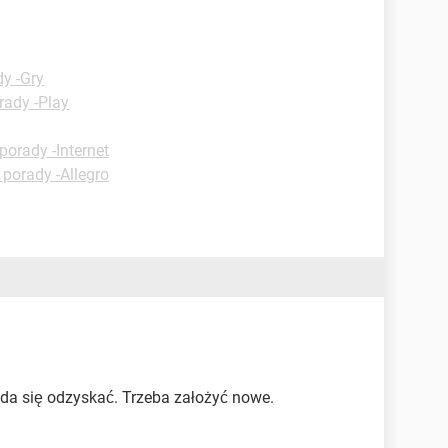
y -Gry
rady -Play
porady -Internet
 porady -Allegro
da się odzyskać. Trzeba założyć nowe.