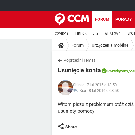
FORUM
PORADY
COVID-19
TIKTOK
GRY
WHATSAPP
SPO
Forum
Urządzenia mobilne
Poprzedni Temat
Usunięcie konta
Rozwiązany
/Za
Shirlar
- 7 lut 2016 o 13:50
Kici -
8 lut 2016 o 08:58
Witam piszę z problemem otóż dziś 
usunięty pomocy
Share