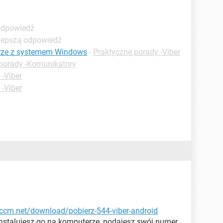
 odpowiedź
jlepszą odpowiedź
erze z systemem Windows
-
Praktyczne porady -Viber
porady -Komunikatory
 -Viber
 -Viber
l.ccm.net/download/pobierz-544-viber-android
 instalujesz go na komputerze, podajesz swój numer