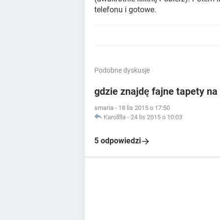
telefonu i gotowe.
Podobne dyskusje
gdzie znajdę fajne tapety n
smaria
-
18 lis 2015 o 17:50
Karolllla
-
24 lis 2015 o 10:03
5 odpowiedzi