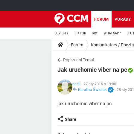
FORUM
PORADY
COVID-19
TIKTOK
GRY
WHATSAPP
SPO
Forum
Komunikatory / Poczta
Poprzedni Temat
Jak uruchomic viber na pc
aaall
- 27 sty 2016 o 19:00
Karolina Świdrak
-
28 sty 201
jak uruchomic viber na pc
Share