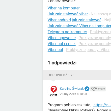
Zobacz również:
Viber na komputer
Jak zainstalować viber
- Najlepszą
Viber android jak zainstalować
- Na
Jak zainstalować Viber na komput
Telegram na komputer
-
Praktyczne 
Viber logowanie
-
Praktyczne porady
Viber out cennik
-
Praktyczne porady
Viber out
-
Praktyczne porady -Viber
1 odpowiedzi
ODPOWIEDŹ 1 / 1
Karolina Świdrak
9 019
28 sty 2016 o 10:05
Program pobierzesz tutaj:
https://p
(dwukrotnie kliknij Pobierz). Potem