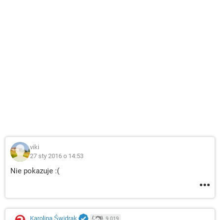
viki
27 sty 2016 o 14:53
Nie pokazuje :(
Karolina Świdrak
9 019