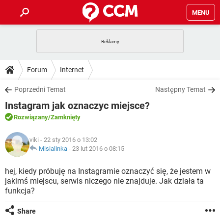
MENU
STRONA GŁÓWNA
YOUTUBE
TIKTOK
PORADY
Forum
Internet
GRY
WHATSAPP
PlayStation
TIKTOK
DO POBRANIA
Poprzedni Temat
Następny Temat
SPOTIFY
NETFLIX
GRY
WHATSAPP
Instagram jak oznaczyc miejsce?
INSTAGRAM
ANDROID
FACEBOOK
TIKTOK
FORUM
SPOTIFY
NETFLIX
Rozwiązany
/Zamknięty
WINDOWS 10
GRY
WHATSAPP
INSTAGRAM
COVID-19
FACEBOOK
TIKTOK
ARTYKUŁY
IOS
viki
- 22 sty 2016 o 13:02
NETFLIX
WINDOWS 10
GRY
WHATSAPP
Misialinka
-
23 lut 2016 o 08:15
INSTAGRAM
COVID-19
FACEBOOK
TIKTOK
SPOTIFY
NETFLIX
hej, kiedy próbuję na Instagramie oznaczyć się, że jestem w
WINDOWS 10
GRY
WHATSAPP
jakimś miejscu, serwis niczego nie znajduje. Jak działa ta
INSTAGRAM
FACEBOOK
funkcja?
SPOTIFY
NETFLIX
WINDOWS 10
INSTAGRAM
FACEBOOK
Share