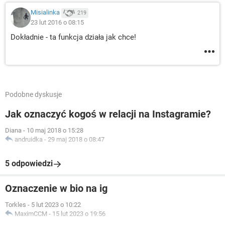
Misialinka
219
23 lut 2016 o 08:15
Dokładnie - ta funkcja działa jak chce!
Podobne dyskusje
Jak oznaczyć kogoś w relacji na Instagramie?
Diana
-
10 maj 2018 o 15:28
andruidka
-
29 maj 2018 o 08:47
5 odpowiedzi
Oznaczenie w bio na ig
Torkles
-
5 lut 2023 o 10:22
MaximCCM
-
15 lut 2023 o 19:56