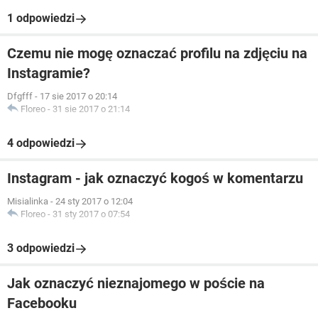
1 odpowiedzi
Czemu nie mogę oznaczać profilu na zdjęciu na
Instagramie?
Dfgfff
-
17 sie 2017 o 20:14
Floreo
-
31 sie 2017 o 21:14
4 odpowiedzi
Instagram - jak oznaczyć kogoś w komentarzu
Misialinka
-
24 sty 2017 o 12:04
Floreo
-
31 sty 2017 o 07:54
3 odpowiedzi
Jak oznaczyć nieznajomego w poście na
Facebooku