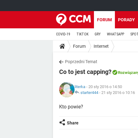
FORUM
PORADY
COVID-19
TIKTOK
GRY
WHATSAPP
SPO
Forum
Internet
Poprzedni Temat
Co to jest capping?
Rozwiązan
literka
- 20 sty 2016 o 14:50
starter444
-
21 sty 2016 o 10:16
Kto powie?
Share