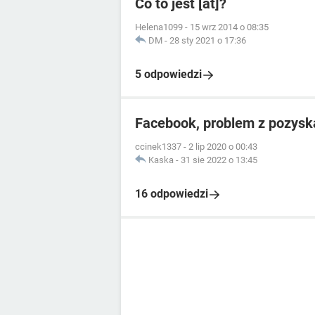
Co to jest [at]?
Helena1099
-
15 wrz 2014 o 08:35
DM
-
28 sty 2021 o 17:36
5 odpowiedzi
Facebook, problem z pozysk
ccinek1337
-
2 lip 2020 o 00:43
Kaska
-
31 sie 2022 o 13:45
16 odpowiedzi