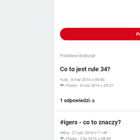
P
Podobne dyskusje
Co to jest rule 34?
Yurij
-
8 mar 2016 o 00:40
Floreo
-
8 mar 2016 o 09:37
1 odpowiedzi
#igers - co to znaczy?
nitka
-
27 paź 2016 o 11:49
Floreo
-
3 lis 2016 o 08:49