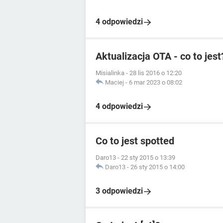
4 odpowiedzi
Aktualizacja OTA - co to jest
Misialinka
-
28 lis 2016 o 12:20
Maciej
-
6 mar 2023 o 08:02
4 odpowiedzi
Co to jest spotted
Daro13
-
22 sty 2015 o 13:39
Daro13
-
26 sty 2015 o 14:00
3 odpowiedzi