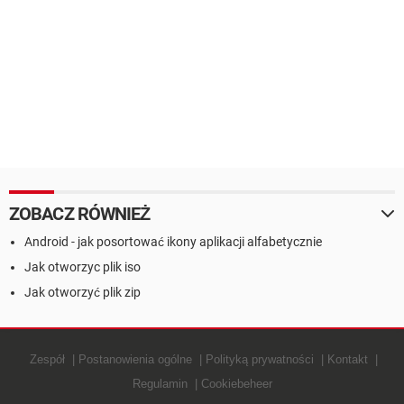
ZOBACZ RÓWNIEŻ
Android - jak posortować ikony aplikacji alfabetycznie
Jak otworzyc plik iso
Jak otworzyć plik zip
Zespół
Postanowienia ogólne
Polityką prywatności
Kontakt
Regulamin
Cookiebeheer