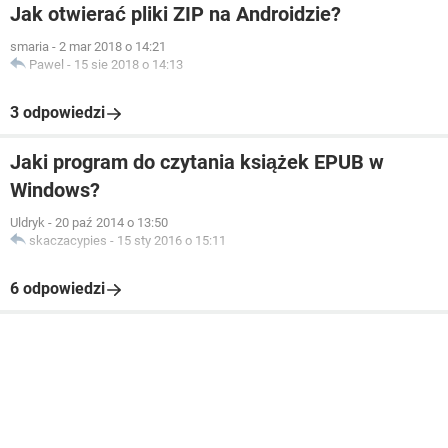
Jak otwierać pliki ZIP na Androidzie?
smaria
-
2 mar 2018 o 14:21
Pawel
-
15 sie 2018 o 14:13
3 odpowiedzi
Jaki program do czytania książek EPUB w
Windows?
Uldryk
-
20 paź 2014 o 13:50
skaczacypies
-
15 sty 2016 o 15:11
6 odpowiedzi