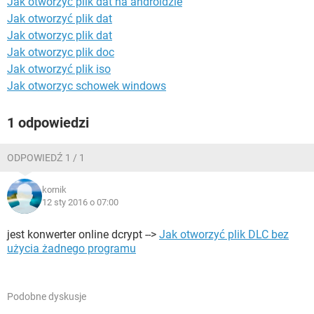
Jak otworzyć plik dat na androidzie
WINDOWS 10
Jak otworzyć plik dat
Jak otworzyc plik dat
Jak otworzyc plik doc
Jak otworzyć plik iso
Jak otworzyc schowek windows
1 odpowiedzi
ODPOWIEDŹ 1 / 1
kornik
12 sty 2016 o 07:00
jest konwerter online dcrypt -->
Jak otworzyć plik DLC bez
użycia żadnego programu
Podobne dyskusje