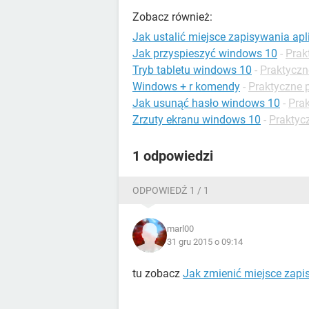
Zobacz również:
Jak ustalić miejsce zapisywania ap
Jak przyspieszyć windows 10
-
Prak
Tryb tabletu windows 10
-
Praktyczn
Windows + r komendy
-
Praktyczne 
Jak usunąć hasło windows 10
-
Pra
Zrzuty ekranu windows 10
-
Praktyc
1 odpowiedzi
ODPOWIEDŹ 1 / 1
marl00
31 gru 2015 o 09:14
tu zobacz
Jak zmienić miejsce zapi