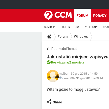
FORUM
PORADY
COVID-19
TIKTOK
GRY
WHATSAPP
SPO
Forum
Windows
Poprzedni Temat
Jak ustalić miejsce zapisyw
Rozwiązany
/Zamknięty
mulber
- 30 gru 2015 o 14:59
marl00 -
31 gru 2015 o 09:14
WItam gdzie to mogę ustawić?
Share