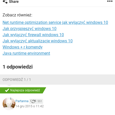
Share
WINDOWS 10
Zobacz również:
Net runtime optimization service jak wyłączyć windows 10
Jak przyspieszyć windows 10
Jak wyłączyć firewall windows 10
Jak wyłączyć aktualizacje windows 10
Windows + r komendy
Java runtime environment
1 odpowiedzi
ODPOWIEDŹ 1 / 1
Najlepsza odpowiedź
Partanna
551
14 gru 2015 o 11:42