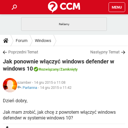
MENU
STRONA GŁÓWNA
YOUTUBE
TIKTOK
PORADY
Forum
Windows
GRY
WHATSAPP
PlayStation
TIKTOK
DO POBRANIA
Poprzedni Temat
Następny Temat
SPOTIFY
NETFLIX
GRY
WHATSAPP
Jak ponownie włączyć windows defender w
INSTAGRAM
ANDROID
FACEBOOK
TIKTOK
FORUM
SPOTIFY
NETFLIX
windows 10
Rozwiązany
/Zamknięty
WINDOWS 10
GRY
WHATSAPP
INSTAGRAM
COVID-19
FACEBOOK
TIKTOK
ARTYKUŁY
IOS
NETFLIX
szamber
- 14 gru 2015 o 11:08
WINDOWS 10
GRY
WHATSAPP
Partanna
-
14 gru 2015 o 11:42
INSTAGRAM
COVID-19
FACEBOOK
TIKTOK
SPOTIFY
NETFLIX
Dzień dobry,
WINDOWS 10
GRY
WHATSAPP
INSTAGRAM
FACEBOOK
SPOTIFY
NETFLIX
Jak mam zrobić, jak chcę z powrotem włączyć windows
WINDOWS 10
defendwr w systemie windows 10?
INSTAGRAM
FACEBOOK