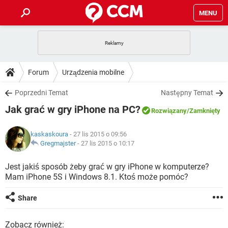
MENU
STRONA GŁÓWNA
YOUTUBE
TIKTOK
PORADY
Forum
Urządzenia mobilne
GRY
WHATSAPP
PlayStation
TIKTOK
DO POBRANIA
Poprzedni Temat
Następny Temat
SPOTIFY
NETFLIX
GRY
WHATSAPP
Jak grać w gry iPhone na PC?
INSTAGRAM
ANDROID
FACEBOOK
TIKTOK
Rozwiązany
/Zamknięty
FORUM
SPOTIFY
NETFLIX
WINDOWS 10
GRY
WHATSAPP
kaskaskoura
- 27 lis 2015 o 09:56
INSTAGRAM
COVID-19
FACEBOOK
TIKTOK
ARTYKUŁY
Gregmajster
-
27 lis 2015 o 10:17
IOS
NETFLIX
WINDOWS 10
GRY
WHATSAPP
INSTAGRAM
COVID-19
FACEBOOK
TIKTOK
Jest jakiś sposób żeby grać w gry iPhone w komputerze?
SPOTIFY
NETFLIX
Mam iPhone 5S i Windows 8.1. Ktoś może pomóc?
WINDOWS 10
GRY
WHATSAPP
INSTAGRAM
FACEBOOK
SPOTIFY
NETFLIX
Share
WINDOWS 10
INSTAGRAM
FACEBOOK
Zobacz również: