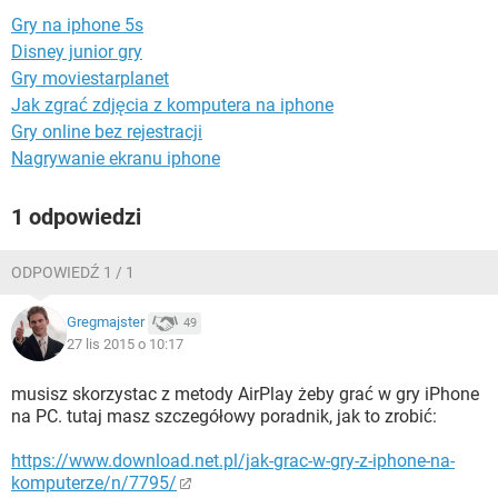
WINDOWS 10
Gry na iphone 5s
Disney junior gry
Gry moviestarplanet
Jak zgrać zdjęcia z komputera na iphone
Gry online bez rejestracji
Nagrywanie ekranu iphone
1 odpowiedzi
ODPOWIEDŹ 1 / 1
Gregmajster
49
27 lis 2015 o 10:17
musisz skorzystac z metody AirPlay żeby grać w gry iPhone
na PC. tutaj masz szczegółowy poradnik, jak to zrobić:
https://www.download.net.pl/jak-grac-w-gry-z-iphone-na-
komputerze/n/7795/