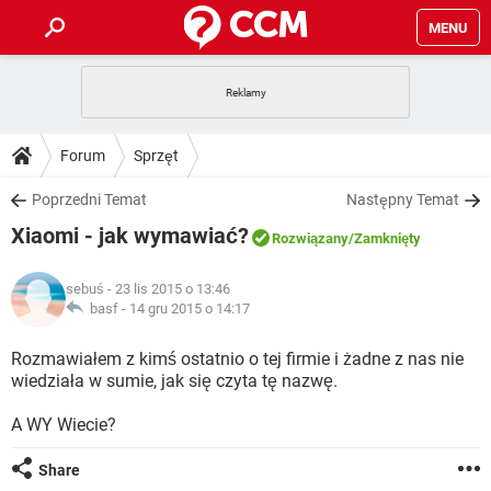
MENU
STRONA GŁÓWNA
YOUTUBE
TIKTOK
PORADY
Forum
Sprzęt
GRY
WHATSAPP
PlayStation
TIKTOK
DO POBRANIA
Poprzedni Temat
Następny Temat
SPOTIFY
NETFLIX
GRY
WHATSAPP
Xiaomi - jak wymawiać?
INSTAGRAM
ANDROID
FACEBOOK
TIKTOK
Rozwiązany
/Zamknięty
FORUM
SPOTIFY
NETFLIX
WINDOWS 10
GRY
WHATSAPP
sebuś
- 23 lis 2015 o 13:46
INSTAGRAM
COVID-19
FACEBOOK
TIKTOK
ARTYKUŁY
basf -
14 gru 2015 o 14:17
IOS
NETFLIX
WINDOWS 10
GRY
WHATSAPP
INSTAGRAM
COVID-19
FACEBOOK
TIKTOK
Rozmawiałem z kimś ostatnio o tej firmie i żadne z nas nie
SPOTIFY
NETFLIX
wiedziała w sumie, jak się czyta tę nazwę.
WINDOWS 10
GRY
WHATSAPP
INSTAGRAM
FACEBOOK
A WY Wiecie?
SPOTIFY
NETFLIX
WINDOWS 10
INSTAGRAM
FACEBOOK
Share