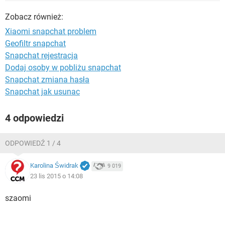
WINDOWS 10
Zobacz również:
Xiaomi snapchat problem
Geofiltr snapchat
Snapchat rejestracja
Dodaj osoby w pobliżu snapchat
Snapchat zmiana hasła
Snapchat jak usunac
4 odpowiedzi
ODPOWIEDŹ 1 / 4
Karolina Świdrak
9 019
23 lis 2015 o 14:08
szaomi