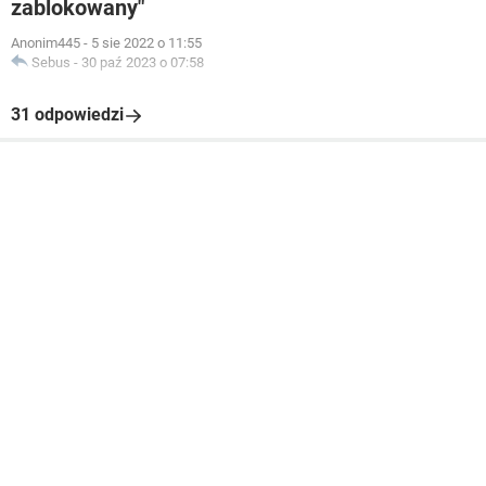
zablokowany"
Anonim445
-
5 sie 2022 o 11:55
Sebus
-
30 paź 2023 o 07:58
31 odpowiedzi