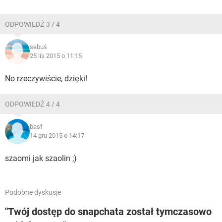
ODPOWIEDŹ 3 / 4
sebuś
25 lis 2015 o 11:15
No rzeczywiście, dzięki!
ODPOWIEDŹ 4 / 4
basf
14 gru 2015 o 14:17
szaomi jak szaolin ;)
Podobne dyskusje
"Twój dostęp do snapchata został tymczasowo