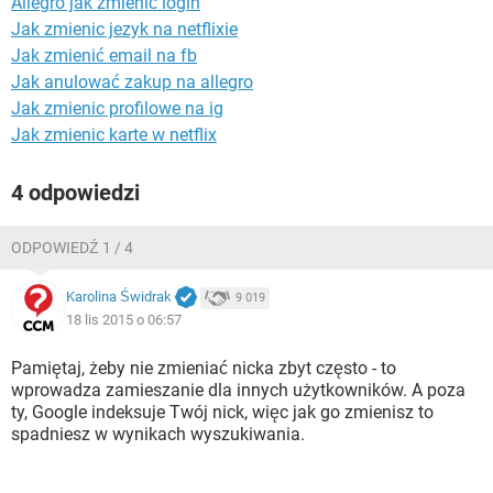
Allegro jak zmienić login
WINDOWS 10
Jak zmienic jezyk na netflixie
Jak zmienić email na fb
Jak anulować zakup na allegro
Jak zmienic profilowe na ig
Jak zmienic karte w netflix
4 odpowiedzi
ODPOWIEDŹ 1 / 4
Karolina Świdrak
9 019
18 lis 2015 o 06:57
Pamiętaj, żeby nie zmieniać nicka zbyt często - to
wprowadza zamieszanie dla innych użytkowników. A poza
ty, Google indeksuje Twój nick, więc jak go zmienisz to
spadniesz w wynikach wyszukiwania.