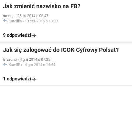
Jak zmienić nazwisko na FB?
smaria
-
25 lis 2014 o 08:47
Karolllla
-
13 cze 2016 o 13:30
9 odpowiedzi
Jak się zalogować do ICOK Cyfrowy Polsat?
Grzechu
-
4 gru 2014 o 07:35
Karolllla
-
4 gru 2014 o 14:44
1 odpowiedzi