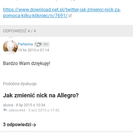
https://www.download.net.pl/twitter-jak-zmienic-nick-za-
pomoca-kilku-klikniec/n/7691/
ODPOWIEDŹ 4 / 4
Partanna
551
19 lis 2015 o 07:14
Bardzo Wam dziękuję!
Podobne dyskusje
Jak zmienić nick na Allegro?
alusia
-
8 lip 2015 o 10:34
odeon444
-
3 wrz 2015 o 17:42
3 odpowiedzi