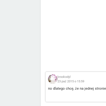
krookodyl
23 paź 2015 o 15:59
no dlatego chcę, że na jednej stronie 