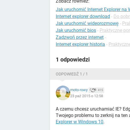
Zobacz również:
Jak uruchomić Internet Explorer na
Internet explorer download
-
Do pobr
Jak uruchomić wideorozmowę
-
Pra
Jak uruchomić bios
-
Praktyczne po
Zadzwoń przez internet
-
Internet explorer historia
-
Praktyczne
1 odpowiedzi
ODPOWIEDŹ 1 / 1
moto-rowy
415
23 paź 2015 o 12:58
A czemu chcesz uruchamiać IE? Edge 
Twojego problemu to zerknij na ten 
Explorer w Windows 10
.