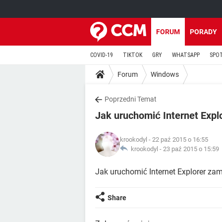
FORUM
PORADY
COVID-19
TIKTOK
GRY
WHATSAPP
SPO
Forum
Windows
Poprzedni Temat
Jak uruchomić Internet Expl
krookodyl
- 22 paź 2015 o 16:55
krookodyl -
23 paź 2015 o 15:59
Jak uruchomić Internet Explorer za
Share