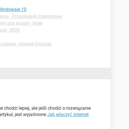
 Windowsie 10
ania - Przeglądarki internetowe
ktyczne porady -Viber
rady -BIOS
 porady -Internet Explorer
chodzi lepiej, ale jeśli chodzi o rozwiązanie
artykuł, jest wyjaśnione
Jak włączyć Internet