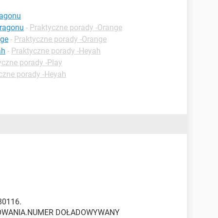
ragonu
aragonu
-
Praktyczne porady -Orange
nge
-
Praktyczne porady -Orange
ah
-
Praktyczne porady -Heyah
yczne porady -Play
czne porady -Heyah
80116.
ŁADOWANIA.NUMER DOŁADOWYWANY