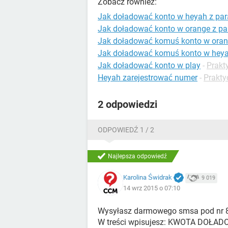
Zobacz również:
Jak doładować konto w heyah z pa
Jak doładować konto w orange z p
Jak doładować komuś konto w ora
Jak doładować komuś konto w hey
Jak doładować konto w play
-
Prakt
Heyah zarejestrować numer
-
Prakty
2 odpowiedzi
ODPOWIEDŹ 1 / 2
Najlepsza odpowiedź
Karolina Świdrak
9 019
14 wrz 2015 o 07:10
Wysyłasz darmowego smsa pod nr 
W treści wpisujesz: KWOTA DO