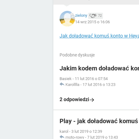
zielony
72
14 wrz 2015 o 16:06
Jak doładować komuś konto w Hey
Podobne dyskusje
Jakim kodem doładować komu
Basiek
-
11 lut 2016 o 07:54
Karolllla
-
17 lut 2016 o 13:23
2 odpowiedzi
Play - jak doładować komuś
karol
-
3 lut 2019 o 12:39
moto-rowy
-
7 lut 2019 o 13:43