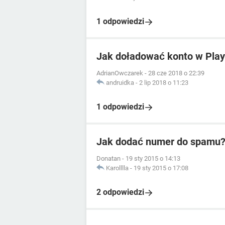
1 odpowiedzi
Jak doładować konto w Play 
AdrianOwczarek
-
28 cze 2018 o 22:39
andruidka
-
2 lip 2018 o 11:23
1 odpowiedzi
Jak dodać numer do spamu
Donatan
-
19 sty 2015 o 14:13
Karolllla
-
19 sty 2015 o 17:08
2 odpowiedzi