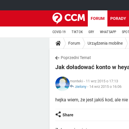
FORUM
PORADY
COVID-19
TIKTOK
GRY
WHATSAPP
SPO
Forum
Urządzenia mobilne
Poprzedni Temat
Jak doładować konto w hey
monteki
- 11 wrz 2015 o 17:13
zielony
-
14 wrz 2015 o 16:06
hejka wiem, że jest jakiś kod, ale nie
Share