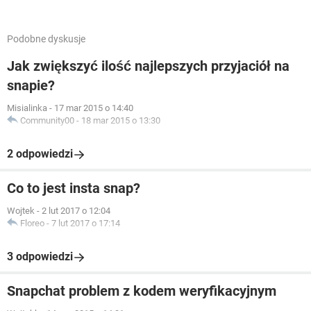
Podobne dyskusje
Jak zwiększyć ilość najlepszych przyjaciół na
snapie?
Misialinka
-
17 mar 2015 o 14:40
Community00
-
18 mar 2015 o 13:30
2 odpowiedzi
Co to jest insta snap?
Wojtek
-
2 lut 2017 o 12:04
Floreo
-
7 lut 2017 o 17:14
3 odpowiedzi
Snapchat problem z kodem weryfikacyjnym