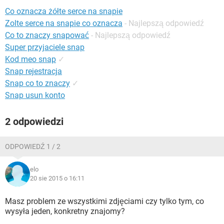
WINDOWS 10
Co oznacza żółte serce na snapie
Zolte serce na snapie co oznacza
- Najlepszą odpowiedź
Co to znaczy snapować
- Najlepszą odpowiedź
Super przyjaciele snap
Kod meo snap
✓
Snap rejestracja
Snap co to znaczy
✓
Snap usun konto
2 odpowiedzi
ODPOWIEDŹ 1 / 2
elo
20 sie 2015 o 16:11
Masz problem ze wszystkimi zdjęciami czy tylko tym, co
wysyła jeden, konkretny znajomy?