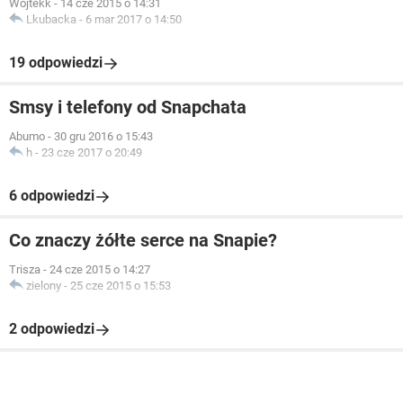
Wojtekk
-
14 cze 2015 o 14:31
Lkubacka
-
6 mar 2017 o 14:50
19 odpowiedzi
Smsy i telefony od Snapchata
Abumo
-
30 gru 2016 o 15:43
h
-
23 cze 2017 o 20:49
6 odpowiedzi
Co znaczy żółte serce na Snapie?
Trisza
-
24 cze 2015 o 14:27
zielony
-
25 cze 2015 o 15:53
2 odpowiedzi