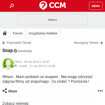
MENU
STRONA GŁÓWNA
YOUTUBE
TIKTOK
PORADY
Forum
Urządzenia mobilne
GRY
WHATSAPP
PlayStation
TIKTOK
DO POBRANIA
Poprzedni Temat
Następny Temat
SPOTIFY
NETFLIX
GRY
WHATSAPP
Snap
INSTAGRAM
ANDROID
FACEBOOK
TIKTOK
Zamknięty
FORUM
SPOTIFY
NETFLIX
WINDOWS 10
GRY
WHATSAPP
Fifcio
- 20 sie 2015 o 15:57
INSTAGRAM
COVID-19
FACEBOOK
TIKTOK
ARTYKUŁY
smerf -
21 sie 2015 o 10:06
IOS
NETFLIX
WINDOWS 10
GRY
WHATSAPP
INSTAGRAM
COVID-19
FACEBOOK
TIKTOK
Witam . Mam problem ze snapem . Nie mogę odczytać
SPOTIFY
NETFLIX
zdjęcia/filmy od znajomego . Co zrobić ? Pomóżcie !
WINDOWS 10
GRY
WHATSAPP
INSTAGRAM
FACEBOOK
SPOTIFY
NETFLIX
Share
WINDOWS 10
INSTAGRAM
FACEBOOK
Zobacz również: