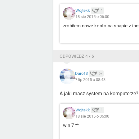
Wojtekk
1
18 sie 2015 o 06:00
zrobiłem nowe konto na snapie z inny
ODPOWIEDŹ 4 / 6
Daro13
57
7 lip 2015 o 08:43
A jaki masz system na komputerze?
Wojtekk
1
18 sie 2015 o 06:00
win 7 ^^