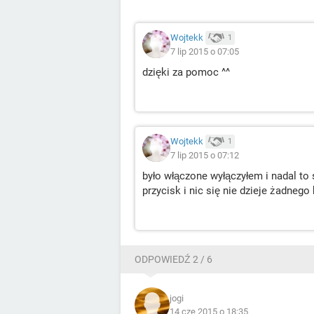
Wojtekk
1
7 lip 2015 o 07:05
dzięki za pomoc ^^
Wojtekk
1
7 lip 2015 o 07:12
było włączone wyłączyłem i nadal to 
przycisk i nic się nie dzieje żadnego
ODPOWIEDŹ 2 / 6
jogi
14 cze 2015 o 18:35