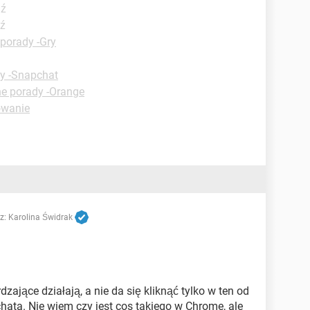
dź
dź
porady -Gry
y -Snapchat
ne porady -Orange
owanie
z:
Karolina Świdrak
rdzające działają, a nie da się kliknąć tylko w ten od
ata. Nie wiem czy jest cos takiego w Chrome, ale