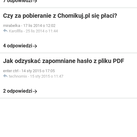
7 odpowiedzi
Czy za pobieranie z Chomikuj.pl się płaci?
mirabelka
-
17 lis 2014 o 12:02
Karolllla
-
25 lis 2014 o 11:44
4 odpowiedzi
Jak odzyskać zapomniane hasło z pliku PDF
enter ctrl
-
14 sty 2015 o 17:05
technomix
-
15 sty 2015 o 11:47
2 odpowiedzi