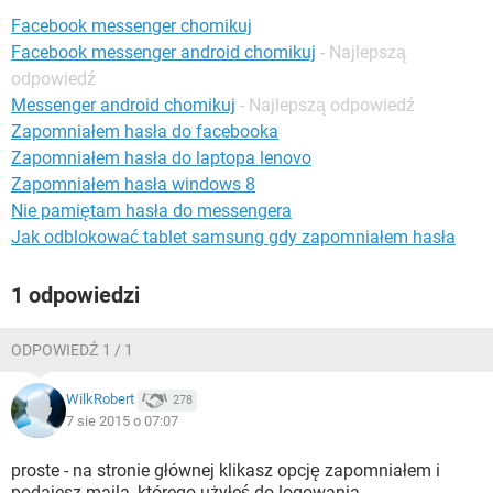
WINDOWS 10
Facebook messenger chomikuj
Facebook messenger android chomikuj
- Najlepszą
odpowiedź
Messenger android chomikuj
- Najlepszą odpowiedź
Zapomniałem hasła do facebooka
Zapomniałem hasła do laptopa lenovo
Zapomniałem hasła windows 8
Nie pamiętam hasła do messengera
Jak odblokować tablet samsung gdy zapomniałem hasła
1 odpowiedzi
ODPOWIEDŹ 1 / 1
WilkRobert
278
7 sie 2015 o 07:07
proste - na stronie głównej klikasz opcję zapomniałem i
podajesz maila, którego użyłeś do logowania.