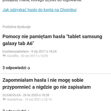
Jak odzyskać hasło do konta na Chomikuj
Podobne dyskusje
Pomocy nie pamiętam hasła "tablet samsung
galaxy tab A6"
krystianozabielano
-
9 sty 2017 o 18:24
Karolllla
-
20 sty 2017 o 14:05
3 odpowiedzi
Zapomniałam hasła i nie mogę sobie
przypomnieć a nigdzie go nie zapisałam
OLKADOLKA
-
26 lis 2020 o 18:28
Sanderkaa
-
15 sie 2021 o 22:16