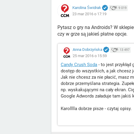
Karolina Świdrak
9 019
23 mar 2016 o 17:19
Pytasz o gry na Androids? W sklepie
czy w grze są jakieś płatne opcje.
Anna Dobrzyńska
13 497
25 mar 2016 o 15:59
Candy Crush Soda
- to jest przykłąd
dostęp do wszystkich, a jak chcesz 
Jak nie chcesz za nie płacić, masz 
dobrze przemyślana strategia. Zupeł
np. wyskakującymi na cały ekran. C
Google Adwords załaduje tam jakiś 
Karolllla dobrze pisze - czytaj opisy.