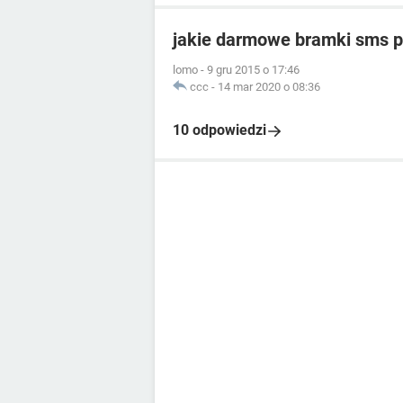
jakie darmowe bramki sms p
lomo
-
9 gru 2015 o 17:46
ccc
-
14 mar 2020 o 08:36
10 odpowiedzi