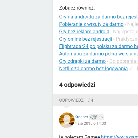
Zobacz również:
Gry na androida za darmo bez rejest
Pobieranie z wrzuty za darmo
- Naj
Gry bez reklam android
- Najlepszą
Gry online bez rejestracji
-
Praktyczn
Flightradar24 po polsku za darmo bez
Automapa za darmo pełna wersja n
Gry zdrapki za darmo
-
Do pobrania 
Netflix za darmo bez logowania
✓
-
4 odpowiedzi
ODPOWIEDŹ 1 / 4
Krasher
15
4 sie 2015 o 14:00
ja polecam Gamee
https://www.ga