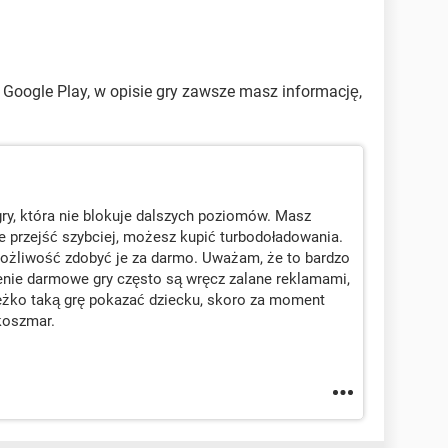
 Google Play, w opisie gry zawsze masz informację,
 gry, która nie blokuje dalszych poziomów. Masz
je przejść szybciej, możesz kupić turbodoładowania.
możliwość zdobyć je za darmo. Uważam, że to bardzo
enie darmowe gry często są wręcz zalane reklamami,
iężko taką grę pokazać dziecku, skoro za moment
koszmar.