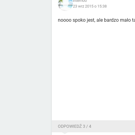
intern00
23 wrz 2015 o 15:38
noooo spoko jest, ale bardzo mało ta
ODPOWIEDŹ 3 / 4