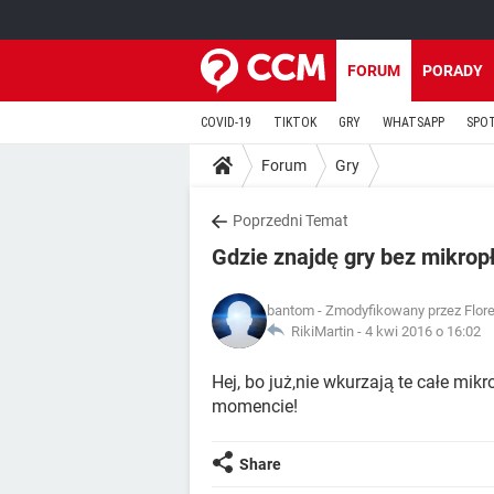
FORUM
PORADY
COVID-19
TIKTOK
GRY
WHATSAPP
SPO
Forum
Gry
Poprzedni Temat
Gdzie znajdę gry bez mikrop
bantom
- Zmodyfikowany przez Flore
RikiMartin -
4 kwi 2016 o 16:02
Hej, bo już,nie wkurzają te całe mik
momencie!
Share