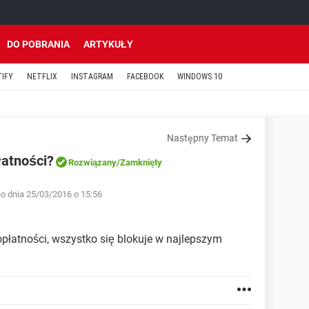
DO POBRANIA
ARTYKUŁY
TIFY
NETFLIX
INSTAGRAM
FACEBOOK
WINDOWS 10
Następny Temat
łatności?
Rozwiązany
/Zamknięty
o dnia 25/03/2016 o 15:56
ropłatności, wszystko się blokuje w najlepszym