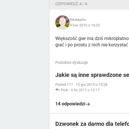
ODPOWIEDŹ 4 / 4
RikiMartin
4 kwi 2016 o 16:02
Większość gier ma dziś mikropłatnoś
grać i po prostu z nich nie korzystać
Podobne dyskusje
Jakie są inne sprawdzone se
Piotrek177
-
15 gru 2015 o 15:28
Piotr
-
6 lis 2017 o 13:17
14 odpowiedzi
Dzwonek za darmo dla tele