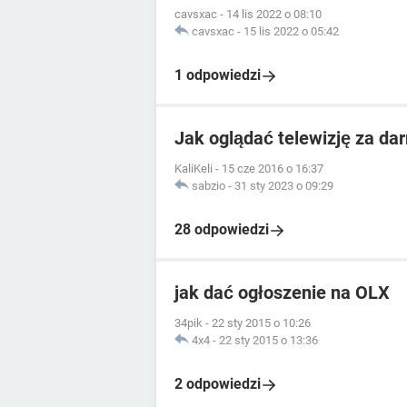
cavsxac
-
14 lis 2022 o 08:10
cavsxac
-
15 lis 2022 o 05:42
1 odpowiedzi
Jak oglądać telewizję za da
KaliKeli
-
15 cze 2016 o 16:37
sabzio
-
31 sty 2023 o 09:29
28 odpowiedzi
jak dać ogłoszenie na OLX
34pik
-
22 sty 2015 o 10:26
4x4
-
22 sty 2015 o 13:36
2 odpowiedzi