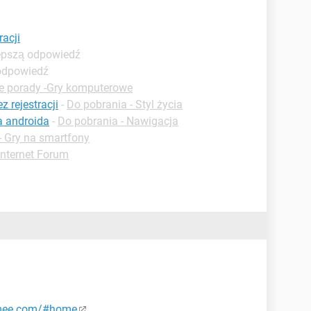
racji
lepszą odpowiedź
 odpowiedź
e porady -Gry komputerowe
 rejestracji
-
Do pobrania - Styl życia
a androida
-
Do pobrania - Nawigacja
- Gry na smartfony
Internet Forum
mee.com/#home