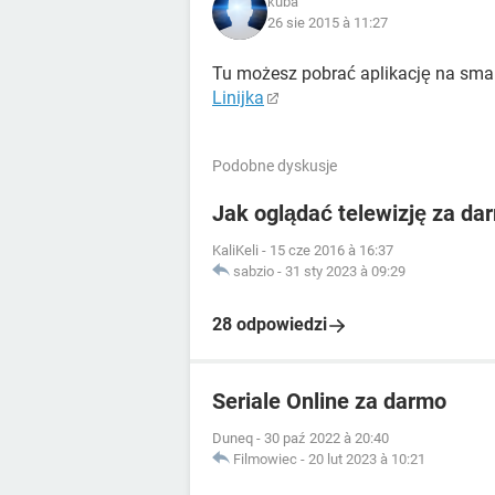
kuba
26 sie 2015 à 11:27
Tu możesz pobrać aplikację na sma
Linijka
Podobne dyskusje
Jak oglądać telewizję za da
KaliKeli
-
15 cze 2016 à 16:37
sabzio
-
31 sty 2023 à 09:29
28 odpowiedzi
Seriale Online za darmo
Duneq
-
30 paź 2022 à 20:40
Filmowiec
-
20 lut 2023 à 10:21