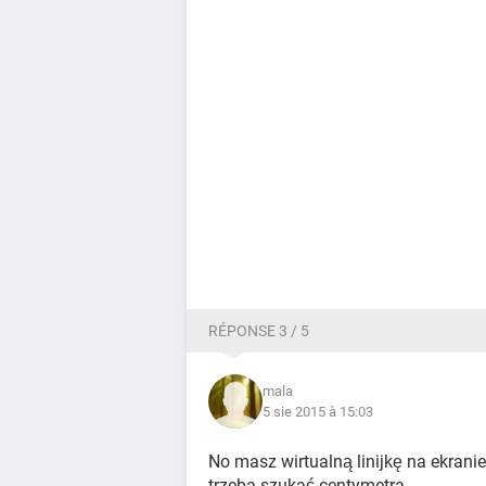
RÉPONSE 3 / 5
mala
5 sie 2015 à 15:03
No masz wirtualną linijkę na ekrani
trzeba szukać centymetra.