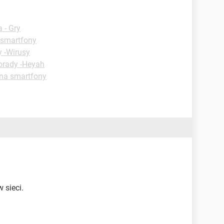
 - Gry
 smartfony
y -Wirusy
orady -Heyah
 na smartfony
w sieci.