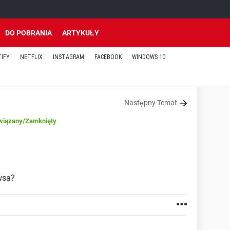
DO POBRANIA
ARTYKUŁY
TIFY
NETFLIX
INSTAGRAM
FACEBOOK
WINDOWS 10
Następny Temat
wiązany
/Zamknięty
wsa?