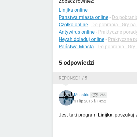
Zobacz również:
Linijka online
Panstwa miasta online
-
Do pobrania
Czółko online
-
Do pobrania - Gry na
Antywirus online
-
Praktyczne porad
Heyah doladuj online
-
Praktyczne p
Państwa Miasta
-
Do pobrania - Gry
5 odpowiedzi
RÉPONSE 1 / 5
Meastrio
286
31 lip 2015 à 14:52
Jest taki program
Linijka
, poszukaj 