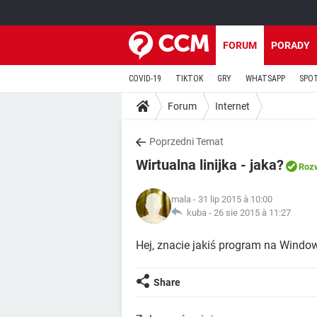
FORUM
PORADY
COVID-19
TIKTOK
GRY
WHATSAPP
SPO
Forum
Internet
Poprzedni Temat
Wirtualna linijka - jaka?
Roz
mala
- 31 lip 2015 à 10:00
kuba -
26 sie 2015 à 11:27
Hej, znacie jakiś program na Windo
Share